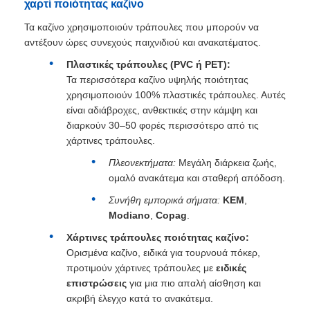
χαρτί ποιότητας καζίνο
Τα καζίνο χρησιμοποιούν τράπουλες που μπορούν να
αντέξουν ώρες συνεχούς παιχνιδιού και ανακατέματος.
Πλαστικές τράπουλες (PVC ή PET):
Τα περισσότερα καζίνο υψηλής ποιότητας
χρησιμοποιούν 100% πλαστικές τράπουλες. Αυτές
είναι αδιάβροχες, ανθεκτικές στην κάμψη και
διαρκούν 30–50 φορές περισσότερο από τις
χάρτινες τράπουλες.
Πλεονεκτήματα:
Μεγάλη διάρκεια ζωής,
ομαλό ανακάτεμα και σταθερή απόδοση.
Συνήθη εμπορικά σήματα:
KEM
,
Modiano
,
Copag
.
Χάρτινες τράπουλες ποιότητας καζίνο:
Ορισμένα καζίνο, ειδικά για τουρνουά πόκερ,
προτιμούν χάρτινες τράπουλες με
ειδικές
επιστρώσεις
για μια πιο απαλή αίσθηση και
ακριβή έλεγχο κατά το ανακάτεμα.