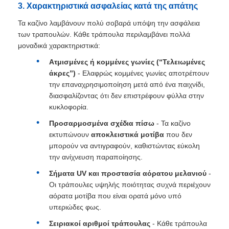
3. Χαρακτηριστικά ασφαλείας κατά της απάτης
Τα καζίνο λαμβάνουν πολύ σοβαρά υπόψη την ασφάλεια
των τραπουλών. Κάθε τράπουλα περιλαμβάνει πολλά
μοναδικά χαρακτηριστικά:
Ατμισμένες ή κομμένες γωνίες (“Τελειωμένες
άκρες”)
- Ελαφρώς κομμένες γωνίες αποτρέπουν
την επαναχρησιμοποίηση μετά από ένα παιχνίδι,
διασφαλίζοντας ότι δεν επιστρέφουν φύλλα στην
κυκλοφορία.
Προσαρμοσμένα σχέδια πίσω
- Τα καζίνο
εκτυπώνουν
αποκλειστικά μοτίβα
που δεν
μπορούν να αντιγραφούν, καθιστώντας εύκολη
την ανίχνευση παραποίησης.
Σήματα UV και προστασία αόρατου μελανιού
-
Οι τράπουλες υψηλής ποιότητας συχνά περιέχουν
αόρατα μοτίβα που είναι ορατά μόνο υπό
υπεριώδες φως.
Σειριακοί αριθμοί τράπουλας
- Κάθε τράπουλα