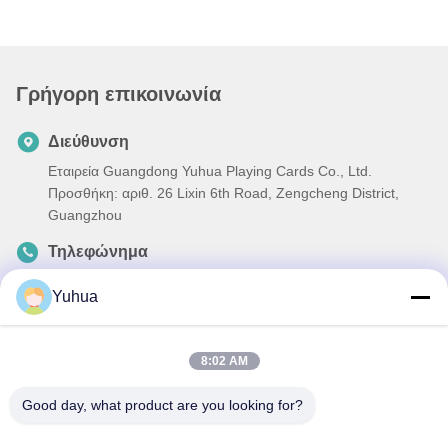
Γρήγορη επικοινωνία
Διεύθυνση
Εταιρεία Guangdong Yuhua Playing Cards Co., Ltd.
Προσθήκη: αριθ. 26 Lixin 6th Road, Zengcheng District,
Guangzhou
Τηλεφώνημα
86-18676880318
Yuhua
Ηλεκτρονικό
yhprint@yuhuapuke.com
8:02 AM
Good day, what product are you looking for?