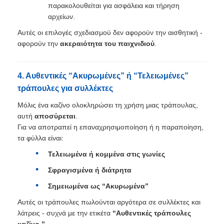
παρακολουθείται για ασφάλεια και τήρηση
αρχείων.
Αυτές οι επιλογές σχεδιασμού δεν αφορούν την αισθητική -
αφορούν την
ακεραιότητα του παιχνιδιού
.
4. Αυθεντικές “Ακυρωμένες” ή “Τελειωμένες”
τράπουλες για συλλέκτες
Μόλις ένα καζίνο ολοκληρώσει τη χρήση μιας τράπουλας,
αυτή
αποσύρεται
.
Για να αποτραπεί η επαναχρησιμοποίηση ή η παραποίηση,
τα φύλλα είναι:
Τελειωμένα ή κομμένα στις γωνίες
Σφραγισμένα ή διάτρητα
Σημειωμένα ως “Ακυρωμένα”
Αυτές οι τράπουλες πωλούνται αργότερα σε συλλέκτες και
λάτρεις - συχνά με την ετικέτα
“Αυθεντικές τράπουλες