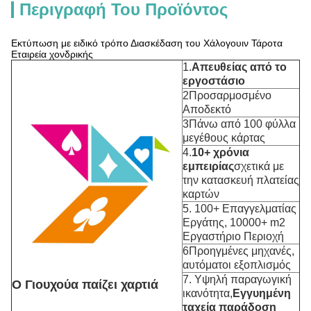
Περιγραφή Του Προϊόντος
Εκτύπωση με ειδικό τρόπο Διασκέδαση του Χάλογουιν Τάροτα
Εταιρεία χονδρικής
1.
Απευθείας από το
εργοστάσιο
2Προσαρμοσμένο
Αποδεκτό
3Πάνω από 100 φύλλα
μεγέθους κάρτας
4.
10+ χρόνια
εμπειρίας
σχετικά με
την κατασκευή πλατείας
καρτών
5. 100+ Επαγγελματίας
Εργάτης, 10000+ m2
Εργαστήριο Περιοχή
6Προηγμένες μηχανές,
αυτόματοι εξοπλισμός
7. Υψηλή παραγωγική
Ο Γιουχούα παίζει χαρτιά
ικανότητα,
Εγγυημένη
ταχεία παράδοση