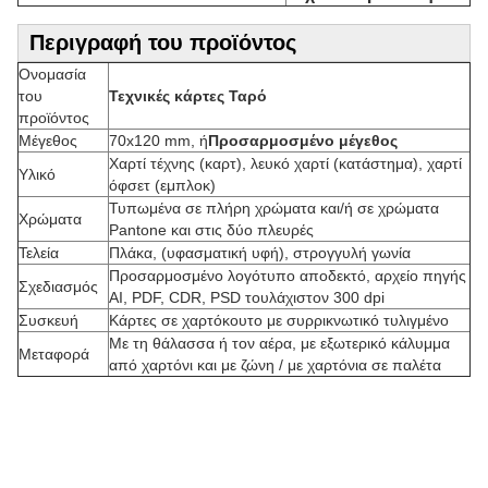
Περιγραφή του προϊόντος
Ονομασία
του
Τεχνικές κάρτες Ταρό
προϊόντος
Μέγεθος
70x120 mm, ή
Προσαρμοσμένο μέγεθος
Χαρτί τέχνης (καρτ), λευκό χαρτί (κατάστημα), χαρτί
Υλικό
όφσετ (εμπλοκ)
Τυπωμένα σε πλήρη χρώματα και/ή σε χρώματα
Χρώματα
Pantone και στις δύο πλευρές
Τελεία
Πλάκα, (υφασματική υφή), στρογγυλή γωνία
Προσαρμοσμένο λογότυπο αποδεκτό, αρχείο πηγής
Σχεδιασμός
AI, PDF, CDR, PSD τουλάχιστον 300 dpi
Συσκευή
Κάρτες σε χαρτόκουτο με συρρικνωτικό τυλιγμένο
Με τη θάλασσα ή τον αέρα, με εξωτερικό κάλυμμα
Μεταφορά
από χαρτόνι και με ζώνη / με χαρτόνια σε παλέτα
Π
ρ
ο
σ