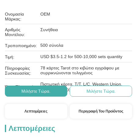
Ονομασία
OEM
Μάρκας:
Αριθμός
Συνήθεια
Μοντέλου:
500 σύνολα
Τροποποιημένο:
USD $3.5-1.2 for 500-10,000 sets quantity
Τιμή:
78 κάρτες Tarot στο κιβώτιο εγγράφου με
Πληροφορίες
συρρικνώνονται τυλιγμένος
Συσκευασίας:
Πιστωτική κάρτα, T/T, L/C, Western Union,
Όροι Πληρωμής:
Paypal, ε-έλεγχος, D/A, D/P
Μιλήστε Τώρα.
Μιλήστε Τώρα.
Λεπτομέρειες
Περιγραφή Του Προϊόντος
Λεπτομέρειες