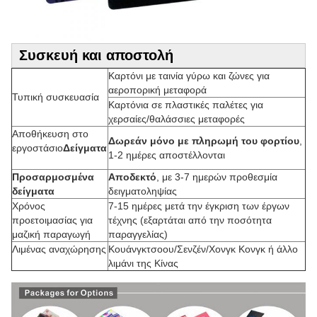
Συσκευή και αποστολή
Καρτόνι με ταινία γύρω και ζώνες για
αεροπορική μεταφορά
Τυπική συσκευασία
Καρτόνια σε πλαστικές παλέτες για
χερσαίες/θαλάσσιες μεταφορές
Αποθήκευση στο
Δωρεάν μόνο με πληρωμή του φορτίου
,
εργοστάσιο
Δείγματα
1-2 ημέρες αποστέλλονται
Προσαρμοσμένα
Αποδεκτό
, με 3-7 ημερών προθεσμία
δείγματα
δειγματοληψίας
Χρόνος
7-15 ημέρες μετά την έγκριση των έργων
προετοιμασίας για
τέχνης (εξαρτάται από την ποσότητα
μαζική παραγωγή
παραγγελίας)
Λιμένας αναχώρησης
Κουάνγκτσοου/Σενζέν/Χονγκ Κονγκ ή άλλο
λιμάνι της Κίνας