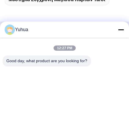
Yuhua
Γρήγορη επικοινωνία
12:27 PM
Διεύθυνση
Εταιρεία Guangdong Yuhua Playing Cards Co., Ltd.
Good day, what product are you looking for?
Προσθήκη: αριθ. 26 Lixin 6th Road, Zengcheng District,
Guangzhou
Τηλεφώνημα
86-18676880318
Ηλεκτρονικό
yhprint@yuhuapuke.com