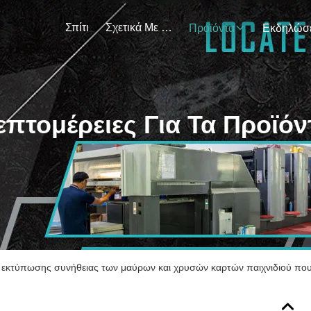
Σπίτι
Σχετικά Με Εμάς
Προϊόντα
επτομέρειες Για Τα Προϊόν
εκτύπωσης συνήθειας των μαύρων και χρυσών καρτών παιχνιδιού που 