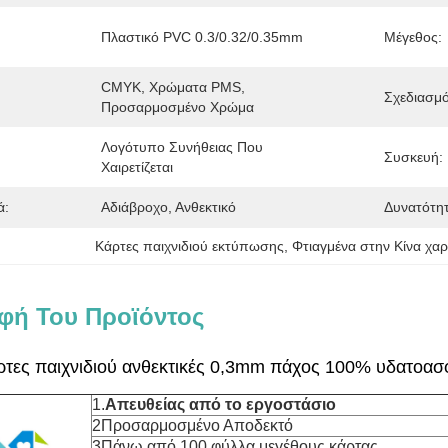
Πλαστικό PVC 0.3/0.32/0.35mm
Μέγεθος:
CMYK, Χρώματα PMS, 
Σχεδιασμό
Προσαρμοσμένο Χρώμα
Λογότυπο Συνήθειας Που 
Συσκευή:
Χαιρετίζεται
ά:
Αδιάβροχο, Ανθεκτικό
Δυνατότη
Κάρτες παιχνιδιού εκτύπωσης
, 
Φτιαγμένα στην Κίνα χαρ
φή Του Προϊόντος
ρτες παιχνιδιού ανθεκτικές 0,3mm πάχος 100% υδατοα
1.
Απευθείας από το εργοστάσιο
2Προσαρμοσμένο Αποδεκτό
3Πάνω από 100 φύλλα μεγέθους κάρτας