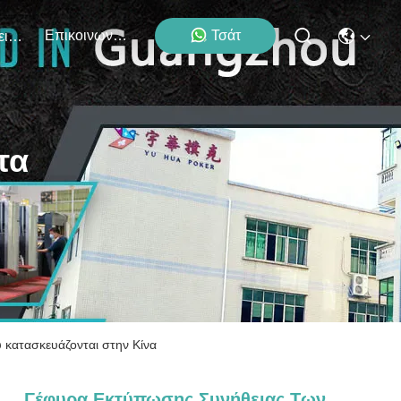
Επικοινωνήστε Μαζί Μας
Τσάτ
Εκδηλώσεις
τα
κατασκευάζονται στην Κίνα
Γέφυρα Εκτύπωσης Συνήθειας Των