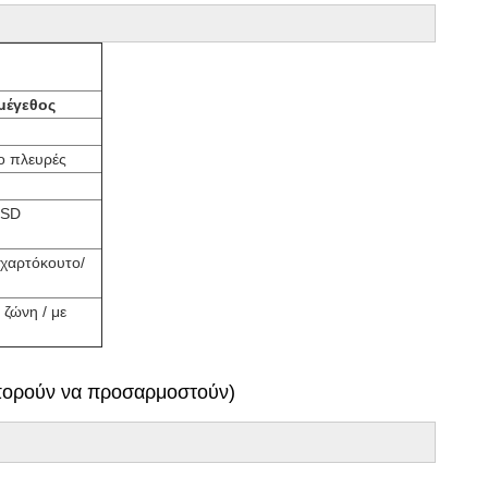
μέγεθος
ο πλευρές
PSD
 χαρτόκουτο/
 ζώνη / με
 μπορούν να προσαρμοστούν)