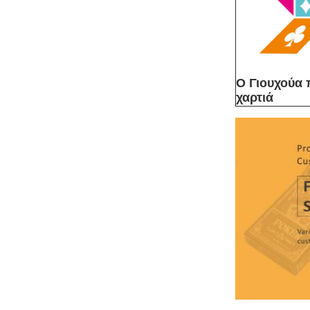
Ο Γιουχούα 
χαρτιά