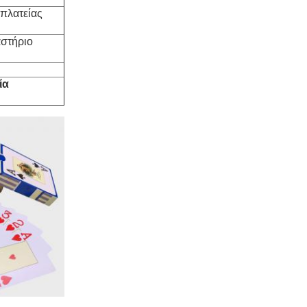
 πλατείας
αστήριο
ία