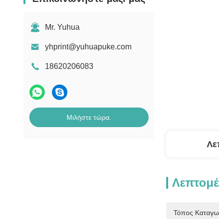
Mr. Yuhua
yhprint@yuhuapuke.com
18620206083
Μιλήστε τώρα.
Λε
Λεπτομέ
Τόπος Καταγω