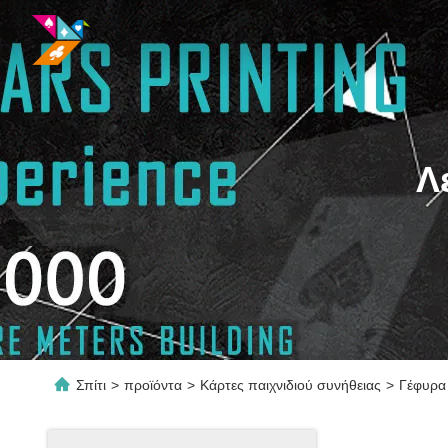
Λ
Σπίτι
>
προϊόντα
>
Κάρτες παιχνιδιού συνήθειας
>
Γέφυρα 