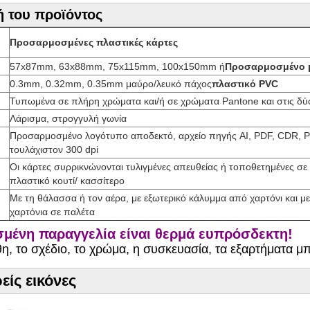
 του προϊόντος
Προσαρμοσμένες πλαστικές κάρτες
57x87mm, 63x88mm, 75x115mm, 100x150mm ή
Προσαρμοσμένο 
0.3mm, 0.32mm, 0.35mm μαύρο/λευκό πάχος
πλαστικό PVC
Τυπωμένα σε πλήρη χρώματα και/ή σε χρώματα Pantone και στις δύ
Λάρισμα, στρογγυλή γωνία
Προσαρμοσμένο λογότυπο αποδεκτό, αρχείο πηγής AI, PDF, CDR, 
τουλάχιστον 300 dpi
Οι κάρτες συρρικνώνονται τυλιγμένες απευθείας ή τοποθετημένες σε
πλαστικό κουτί/ κασσίτερο
Με τη θάλασσα ή τον αέρα, με εξωτερικό κάλυμμα από χαρτόνι και με
χαρτόνια σε παλέτα
μένη παραγγελία είναι θερμά ευπρόσδεκτη!
θη, το σχέδιο, το χρώμα, η συσκευασία, τα εξαρτήματα
είς εικόνες