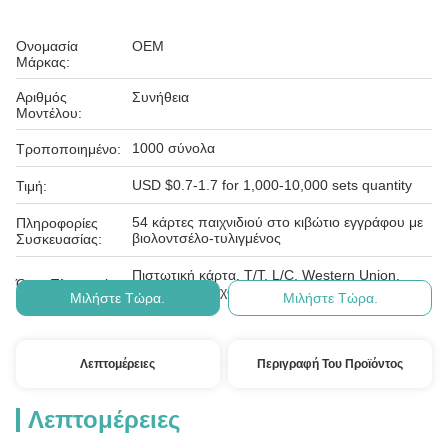
Ονομασία
OEM
Μάρκας:
Αριθμός
Συνήθεια
Μοντέλου:
1000 σύνολα
Τροποποιημένο:
USD $0.7-1.7 for 1,000-10,000 sets quantity
Τιμή:
54 κάρτες παιχνιδιού στο κιβώτιο εγγράφου με
Πληροφορίες
βιολοντσέλο-τυλιγμένος
Συσκευασίας:
Πιστωτική κάρτα, T/T, L/C, Western Union,
Όροι Πληρωμής:
Paypal, ε-έλεγχος, D/A, D/P, MoneyGram
Μιλήστε Τώρα.
Μιλήστε Τώρα.
Λεπτομέρειες
Περιγραφή Του Προϊόντος
Λεπτομέρειες