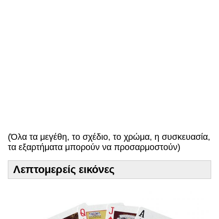
ε
υ
π
ρ
ό
σ
δ
ε
κ
τ
η
!
(Όλα τα μεγέθη, το σχέδιο, το χρώμα, η συσκευασία,
τα εξαρτήματα μπορούν να προσαρμοστούν)
Λεπτομερείς εικόνες