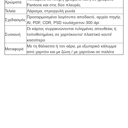
Χρώματα
Pantone και στις δύο πλευρές
Τελεία
Λάρισμα, στρογγυλή γωνία
Προσαρμοσμένο λογότυπο αποδεκτό, αρχείο πηγής
Σχεδιασμός
AI, PDF, CDR, PSD τουλάχιστον 300 dpi
Οι κάρτες συρρικνώνονται τυλιγμένες απευθείας ή
Συσκευή
τοποθετημένες σε χαρτόκουτο/ πλαστικό κουτί/
Π
κασσίτερο
Με τη θάλασσα ή τον αέρα, με εξωτερικό κάλυμμα
ρ
Μεταφορά
από χαρτόνι και με ζώνη / με χαρτόνια σε παλέτα
ο
σ
α
ρ
μ
ο
σ
μ
έ
ν
η
π