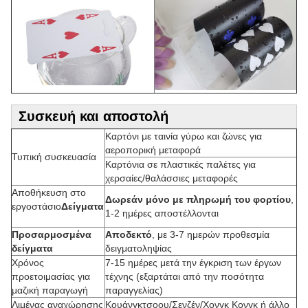
Συσκευή και αποστολή
Καρτόνι με ταινία γύρω και ζώνες για
αεροπορική μεταφορά
Τυπική συσκευασία
Καρτόνια σε πλαστικές παλέτες για
χερσαίες/θαλάσσιες μεταφορές
Αποθήκευση στο
Δωρεάν μόνο με πληρωμή του φορτίου
,
εργοστάσιο
Δείγματα
1-2 ημέρες αποστέλλονται
Προσαρμοσμένα
Αποδεκτό
, με 3-7 ημερών προθεσμία
δείγματα
δειγματοληψίας
Χρόνος
7-15 ημέρες μετά την έγκριση των έργων
προετοιμασίας για
τέχνης (εξαρτάται από την ποσότητα
μαζική παραγωγή
παραγγελίας)
Λιμένας αναχώρησης
Κουάνγκτσοου/Σενζέν/Χονγκ Κονγκ ή άλλο