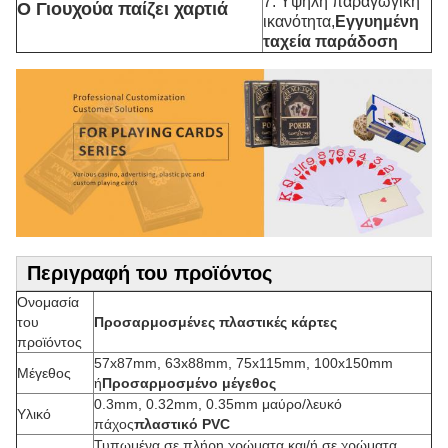
7. Υψηλή παραγωγική
Ο Γιουχούα παίζει χαρτιά
ικανότητα,
Εγγυημένη
ταχεία παράδοση
Περιγραφή του προϊόντος
Ονομασία
του
Προσαρμοσμένες πλαστικές κάρτες
προϊόντος
57x87mm, 63x88mm, 75x115mm, 100x150mm
Μέγεθος
ή
Προσαρμοσμένο μέγεθος
0.3mm, 0.32mm, 0.35mm μαύρο/λευκό
Υλικό
πάχος
πλαστικό PVC
Τυπωμένα σε πλήρη χρώματα και/ή σε χρώματα