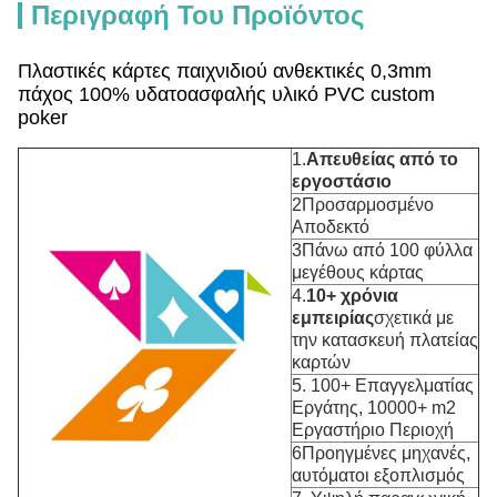
Περιγραφή Του Προϊόντος
Πλαστικές κάρτες παιχνιδιού ανθεκτικές 0,3mm
πάχος 100% υδατοασφαλής υλικό PVC custom
poker
1.
Απευθείας από το
εργοστάσιο
2Προσαρμοσμένο
Αποδεκτό
3Πάνω από 100 φύλλα
μεγέθους κάρτας
4.
10+ χρόνια
εμπειρίας
σχετικά με
την κατασκευή πλατείας
καρτών
5. 100+ Επαγγελματίας
Εργάτης, 10000+ m2
Εργαστήριο Περιοχή
6Προηγμένες μηχανές,
αυτόματοι εξοπλισμός