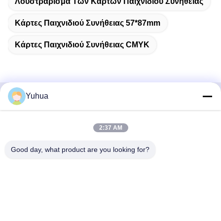
Λουστράρισμα Των Καρτών Παιχνιδιού Συνήθειας
Κάρτες Παιχνιδιού Συνήθειας 57*87mm
Κάρτες Παιχνιδιού Συνήθειας CMYK
Yuhua
Γρήγορη επικοινωνία
2:37 AM
Διεύθυνση
Εταιρεία Guangdong Yuhua Playing Cards Co., Ltd.
Good day, what product are you looking for?
Προσθήκη: αριθ. 26 Lixin 6th Road, Zengcheng District,
Guangzhou
Τηλεφώνημα
86-18676880318
Ηλεκτρονικό