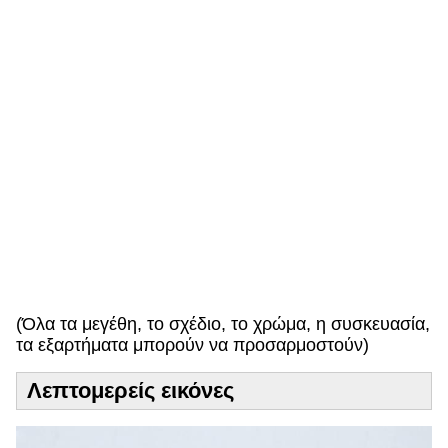
μ
ά
ε
υ
π
ρ
ό
σ
δ
ε
κ
τ
η
!
(Όλα τα μεγέθη, το σχέδιο, το χρώμα, η συσκευασία,
τα εξαρτήματα μπορούν να προσαρμοστούν)
Λεπτομερείς εικόνες