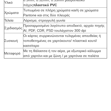
0.3mm, 0.32mm, 0.35mm μαύρο/λευκό
Υλικό
πάχος
πλαστικό PVC
Τυπωμένα σε πλήρη χρώματα και/ή σε χρώματα
Χρώματα
Pantone και στις δύο πλευρές
Τελεία
Λάρισμα, στρογγυλή γωνία
Προσαρμοσμένο λογότυπο αποδεκτό, αρχείο πηγής
Σχεδιασμός
AI, PDF, CDR, PSD τουλάχιστον 300 dpi
Οι κάρτες συρρικνώνονται τυλιγμένες απευθείας ή
Συσκευή
τοποθετημένες σε χαρτόκουτο/ πλαστικό κουτί/
Π
κασσίτερο
Με τη θάλασσα ή τον αέρα, με εξωτερικό κάλυμμα
ρ
Μεταφορά
από χαρτόνι και με ζώνη / με χαρτόνια σε παλέτα
ο
σ
α
ρ
μ
ο
σ
μ
έ
ν