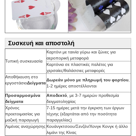
Συσκευή και αποστολή
Καρτόνι με ταινία γύρω και ζώνες για
αεροπορική μεταφορά
Τυπική συσκευασία
Καρτόνια σε πλαστικές παλέτες για
χερσαίες/θαλάσσιες μεταφορές
Αποθήκευση στο
Δωρεάν μόνο με πληρωμή του φορτίου
,
εργοστάσιο
Δείγματα
1-2 ημέρες αποστέλλονται
Προσαρμοσμένα
Αποδεκτό
, με 3-7 ημερών προθεσμία
δείγματα
δειγματοληψίας
Χρόνος
7-15 ημέρες μετά την έγκριση των έργων
προετοιμασίας για
τέχνης (εξαρτάται από την ποσότητα
μαζική παραγωγή
παραγγελίας)
Λιμένας αναχώρησης
Κουάνγκτσοου/Σενζέν/Χονγκ Κονγκ ή άλλο
λιμάνι της Κίνας