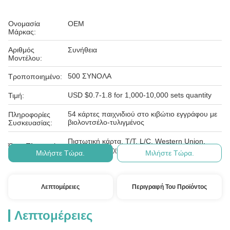
Ονομασία
OEM
Μάρκας:
Αριθμός
Συνήθεια
Μοντέλου:
500 ΣΥΝΟΛΑ
Τροποποιημένο:
USD $0.7-1.8 for 1,000-10,000 sets quantity
Τιμή:
54 κάρτες παιχνιδιού στο κιβώτιο εγγράφου με
Πληροφορίες
βιολοντσέλο-τυλιγμένος
Συσκευασίας:
Πιστωτική κάρτα, T/T, L/C, Western Union,
Όροι Πληρωμής:
Paypal, ε-έλεγχος, D/A, D/P,
Μιλήστε Τώρα.
Μιλήστε Τώρα.
Λεπτομέρειες
Περιγραφή Του Προϊόντος
Λεπτομέρειες