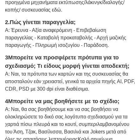
προηγμένα μηχανήματα εκτύπωσης/λάκινγκ/διαλογής/
κοπής/ συσκευασίας εδώ.
2.
Πώς γίνεται παραγγελία;
Α: Έρευνα - Αξία αναφερόμενη - Επιβεβαίωση
παραγγελίας - Καταβολή προκαταβολής - Αρχή μαζικής
παραγωγής - Πληρωμή ισοζυγίου - Παράδοση.
3Μπορείτε να προσφέρετε πρότυπα για το
σχεδιασμό; Τι είδους μορφή γίνεται αποδεκτή;
Α: Ναι, τα πρότυπα των καρτών και της συσκευασίας θα
αποσταλούν εάν χρειαστεί, γενικά τα αρχεία πηγής AI, PDF,
CDR, PSD με 300 dpi είναι διαθέσιμα.
4Μπορείτε να μας βοηθήσετε με το σχέδιο;
Α: Ναι, θα σας βοηθήσουμε και να σας βοηθήσει να
ολοκληρώσετε το δικό σας λογότυπο σχεδιασμού για τα
χαρτιά πίσω πλευρά και το κουτί, συμπεριλαμβανομένου
του Άση, Τζακ, Βασίλισσα, Βασιλιά και Jokers μετά από
όλες τις απαιτήσεις λεπτομέρειας
Καλό σημείωμα.
.