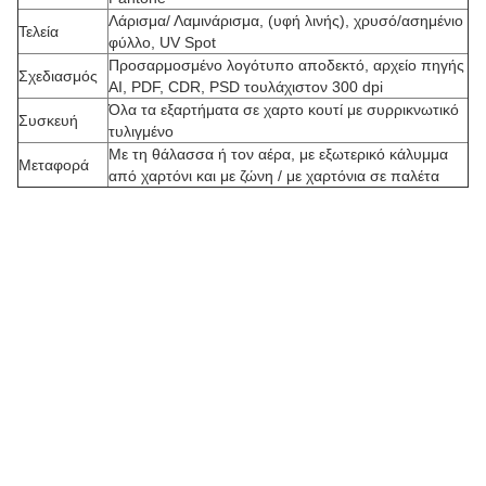
Λάρισμα/ Λαμινάρισμα, (υφή λινής), χρυσό/ασημένιο
Τελεία
φύλλο, UV Spot
Προσαρμοσμένο λογότυπο αποδεκτό, αρχείο πηγής
Σχεδιασμός
AI, PDF, CDR, PSD τουλάχιστον 300 dpi
Όλα τα εξαρτήματα σε χαρτο κουτί με συρρικνωτικό
Συσκευή
τυλιγμένο
Με τη θάλασσα ή τον αέρα, με εξωτερικό κάλυμμα
Μεταφορά
Π
από χαρτόνι και με ζώνη / με χαρτόνια σε παλέτα
ρ
ο
σ
α
ρ
μ
ο
σ
μ
έ
ν
η