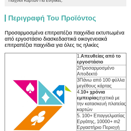
Παιχνίδι Καρτών Για Ενήλικες.
Περιγραφή Του Προϊόντος
Προσαρμοσμένα επιτραπέζια παιχνίδια εκτυπωμένα
από εργοστάσιο διασκεδαστικά οικογενειακά
επιτραπέζια παιχνίδια για όλες τις ηλικίες
1.
Απευθείας από το
εργοστάσιο
2Προσαρμοσμένο
Αποδεκτό
3Πάνω από 100 φύλλα
μεγέθους κάρτας
4.
10+ χρόνια
εμπειρίας
σχετικά με
την κατασκευή πλατείας
καρτών
5. 100+ Επαγγελματίας
Εργάτης, 10000+ m2
Εργαστήριο Περιοχή