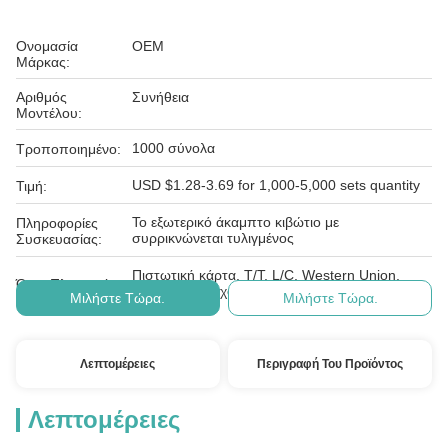
Ονομασία
OEM
Μάρκας:
Αριθμός
Συνήθεια
Μοντέλου:
1000 σύνολα
Τροποποιημένο:
USD $1.28-3.69 for 1,000-5,000 sets quantity
Τιμή:
Το εξωτερικό άκαμπτο κιβώτιο με
Πληροφορίες
συρρικνώνεται τυλιγμένος
Συσκευασίας:
Πιστωτική κάρτα, T/T, L/C, Western Union,
Όροι Πληρωμής:
Paypal, ε-έλεγχος, D/A, D/P
Μιλήστε Τώρα.
Μιλήστε Τώρα.
Λεπτομέρειες
Περιγραφή Του Προϊόντος
Λεπτομέρειες