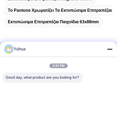
Το Pantone Χρωματίζει Τα Εκτυπώσιμα Επιτραπέζια Πα
Εκτυπώσιμα Επιτραπέζια Παιχνίδια 63x88mm
Yuhua
Γρήγορη επικοινωνία
2:25 PM
Διεύθυνση
Εταιρεία Guangdong Yuhua Playing Cards Co., Ltd.
Good day, what product are you looking for?
Προσθήκη: αριθ. 26 Lixin 6th Road, Zengcheng District,
Guangzhou
Τηλεφώνημα
86-18676880318
Ηλεκτρονικό