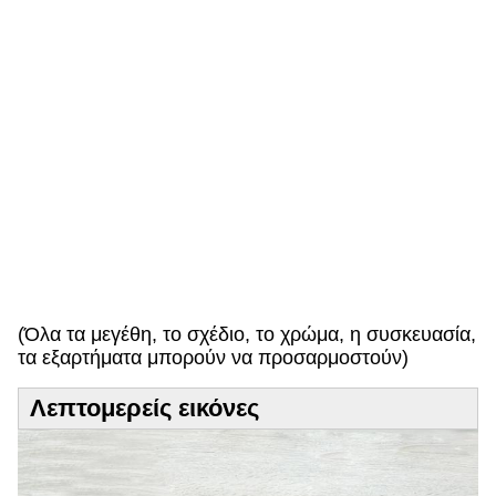
ά
ε
υ
π
ρ
ό
σ
δ
ε
κ
τ
η
!
(Όλα τα μεγέθη, το σχέδιο, το χρώμα, η συσκευασία,
τα εξαρτήματα μπορούν να προσαρμοστούν)
Λεπτομερείς εικόνες