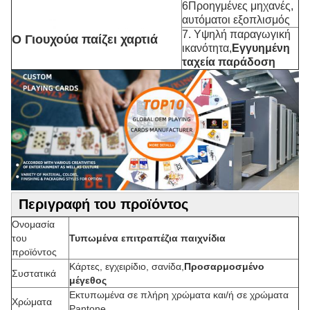
6Προηγμένες μηχανές,
αυτόματοι εξοπλισμός
7. Υψηλή παραγωγική
Ο Γιουχούα παίζει χαρτιά
ικανότητα,
Εγγυημένη
ταχεία παράδοση
Περιγραφή του προϊόντος
Ονομασία
του
Τυπωμένα επιτραπέζια παιχνίδια
προϊόντος
Κάρτες, εγχειρίδιο, σανίδα,
Προσαρμοσμένο
Συστατικά
μέγεθος
Εκτυπωμένα σε πλήρη χρώματα και/ή σε χρώματα
Χρώματα
Pantone