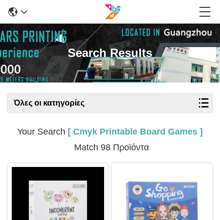
Search Results
Όλες οι κατηγορίες
Your Search
[ Cmyk Printable Board Games ]
Match 98 Προϊόντα