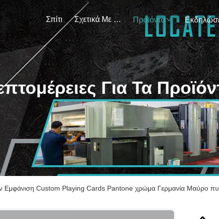
Σπίτι
Σχετικά Με Εμάς
Προϊόντα
επτομέρειες Για Τα Προϊόν
ν Εμφάνιση Custom Playing Cards Pantone χρώμα Γερμανία Μαύρο πυρ