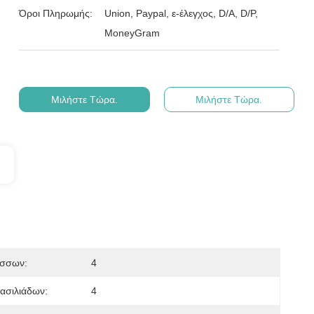
Όροι Πληρωμής:
Union, Paypal, ε-έλεγχος, D/A, D/P,
MoneyGram
Μιλήστε Τώρα.
Μιλήστε Τώρα.
Άσσων:
4
ασιλιάδων:
4