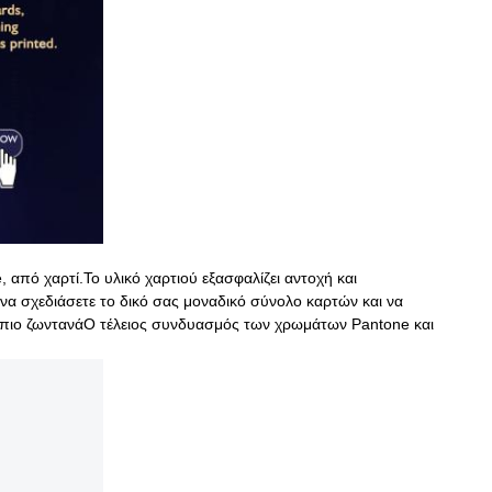
από χαρτί.Το υλικό χαρτιού εξασφαλίζει αντοχή και
να σχεδιάσετε το δικό σας μοναδικό σύνολο καρτών και να
ο πιο ζωντανάΟ τέλειος συνδυασμός των χρωμάτων Pantone και