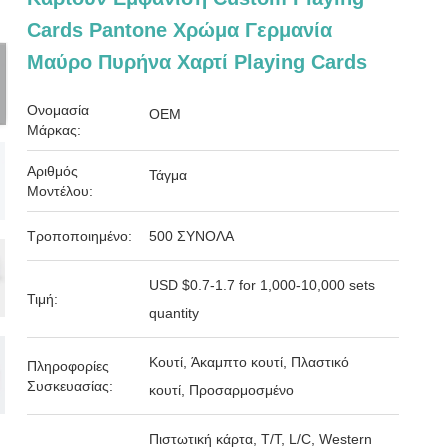
Cards Pantone Χρώμα Γερμανία
Μαύρο Πυρήνα Χαρτί Playing Cards
Ονομασία
OEM
Μάρκας:
Αριθμός
Τάγμα
Μοντέλου:
Τροποποιημένο:
500 ΣΥΝΟΛΑ
USD $0.7-1.7 for 1,000-10,000 sets
Τιμή:
quantity
Κουτί, Άκαμπτο κουτί, Πλαστικό
Πληροφορίες
Συσκευασίας:
κουτί, Προσαρμοσμένο
Πιστωτική κάρτα, T/T, L/C, Western