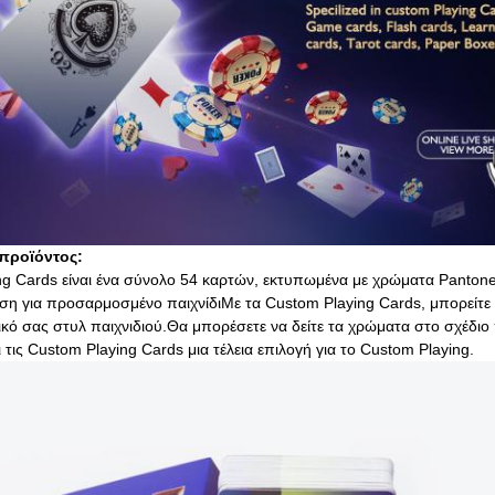
προϊόντος:
g Cards είναι ένα σύνολο 54 καρτών, εκτυπωμένα με χρώματα Pantone, 
ση για προσαρμοσμένο παιχνίδιΜε τα Custom Playing Cards, μπορείτε 
ικό σας στυλ παιχνιδιού.Θα μπορέσετε να δείτε τα χρώματα στο σχέδι
ι τις Custom Playing Cards μια τέλεια επιλογή για το Custom Playing.