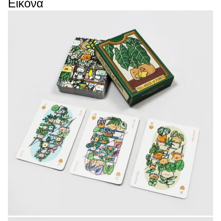
Εικόνα