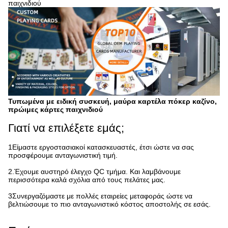
παιχνιδιού
Τυπωμένα με ειδική συσκευή, μαύρα καρτέλα πόκερ καζίνο,
πρώιμες κάρτες παιχνιδιού
Γιατί να επιλέξετε εμάς;
1Είμαστε εργοστασιακοί κατασκευαστές, έτσι ώστε να σας
προσφέρουμε ανταγωνιστική τιμή.
2.
Έχουμε αυστηρό έλεγχο QC τμήμα. Και λαμβάνουμε
περισσότερα καλά σχόλια από τους πελάτες μας.
3Συνεργαζόμαστε με πολλές εταιρείες μεταφοράς ώστε να
βελτιώσουμε το πιο ανταγωνιστικό κόστος αποστολής σε εσάς.