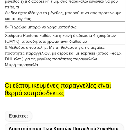
μέγεθος έχει διαφορετική τιμή, σας παρακαλώ ευγενικά να μου
πείτε, τι
Αν δεν έχετε ιδέα για το μέγεθος, μπορούμε να σας προτείνουμε
και το μέγεθος. .
8- Τι χρώμα μπορώ να χρησιμοποιήσω;
Χρώματα Pantone καθώς και η κοινή διαδικασία 4 χρωμάτων
(CMYK), οποιοδήποτε χρώμα είναι διαθέσιμο
9.Μέθοδος αποστολής: Με τη θάλασσα για τις μεγάλες
ποσότητες παραγγελιών, με αέρος και με express (όπως FedEx,
DHL κλπ.) για τις μεγάλες ποσότητες παραγγελιών
Μικρή παραγγελία.
Οι εξατομικευμένες παραγγελίες είναι
θερμά ευπρόσδεκτες
Ετικέτες:
Λουστράρισμα Των Καρτών Παιχνιδιού Συνήθειας