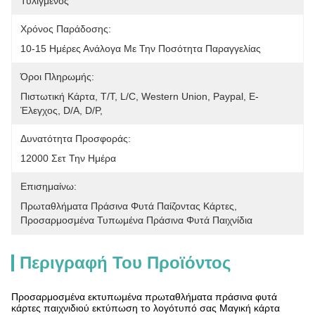
Τυλιγμένος
Χρόνος Παράδοσης:
10-15 Ημέρες Ανάλογα Με Την Ποσότητα Παραγγελίας
Όροι Πληρωμής:
Πιστωτική Κάρτα, T/T, L/C, Western Union, Paypal, Ε-
Έλεγχος, D/A, D/P, 
Δυνατότητα Προσφοράς:
12000 Σετ Την Ημέρα
Επισημαίνω:
Πρωταθλήματα Πράσινα Φυτά Παίζοντας Κάρτες
, 
Προσαρμοσμένα Τυπωμένα Πράσινα Φυτά Παιχνίδια
Περιγραφή Του Προϊόντος
Προσαρμοσμένα εκτυπωμένα πρωταθλήματα πράσινα φυτά
κάρτες παιχνιδιού εκτύπωση το λογότυπό σας Μαγική κάρτα