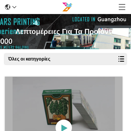
Λεπτομέρειες Για Τα Προϊόντα
Όλες οι κατηγορίες