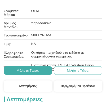
Ονομασία
OEM
Μάρκας:
Αριθμός
παραδοσιακό
Μοντέλου:
500 ΣΥΝΟΛΑ
Τροποποιημένο:
NA
Τιμή:
Οι κάρτες παιχνιδιού στο κιβώτιο με
Πληροφορίες
συρρικνώνονται τυλιγμένος
Συσκευασίας:
Πιστωτική κάρτα, T/T, L/C, Western Union,
Όροι Πληρωμής:
Paypal, ε-έλεγχος, D/A, D/P,
Μιλήστε Τώρα.
Μιλήστε Τώρα.
Λεπτομέρειες
Περιγραφή Του Προϊόντος
Λεπτομέρειες