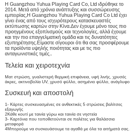
Η Guangzhou Yuhua Playing Card Co, Ltd ιδρύθηκε το
2014. Μετά από χρόνια ανάπτυξης και συσσώρευσης
εμπειρίας,Η Guangzhou Yuhua Playing Card Co Ltd έχει
γίνει ένας από τους ισχυρότερους κατασκευαστές
εκτύπωσης καρτών στην Κίνα.Δεν έχουμε μόνο τους πιο
προηγμένους εξοπλισμούς και τεχνολογίες, αλλά έχουμε
και την πιο επαγγελματική ομάδα και τις δυνατότητες
εξυπηρέτησης.Είμαστε σίγουροι ότι θα σας προσφέρουμε
τα προϊόντα υψηλής ποιότητας και με τις πιο
ανταγωνιστικές τιμές..
Τελεία και χειροτεχνία
Ματ στρώση, γυαλιστερή θερμική επιφάνεια, υφή λινής, χρυσές
άκρες, ακτινοβολία UV, χρυσό φύλλο, ασημένιο φύλλο, ανάγλυφο
Συσκευή και αποστολή
1- Κάρτες συσκευασμένες σε ανθεκτικές 5 στρώσεις βαλίτσες
εξαγωγής
2Κάθε κουτί με ταινία γύρω και ταινία σε νηστεία
3- Καρτόνια που τοποθετούνται σε παλέτες για θαλάσσια
μεταφορά
4Μπορούμε να συσκευάσουμε τα αγαθά με όλα τα αιτήματά σας.