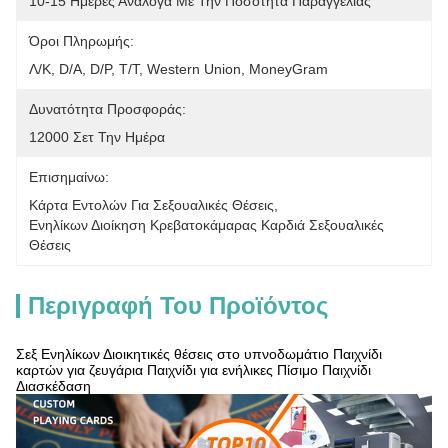
10-15 Ημέρες Ανάλογα Με Την Ποσότητα Παραγγελίας
Όροι Πληρωμής:
Λ/Κ, D/A, D/P, T/T, Western Union, MoneyGram
Δυνατότητα Προσφοράς:
12000 Σετ Την Ημέρα
Επισημαίνω:
Κάρτα Εντολών Για Σεξουαλικές Θέσεις
, 
Ενηλίκων Διοίκηση Κρεβατοκάμαρας Καρδιά Σεξουαλικές 
Θέσεις
Περιγραφή Του Προϊόντος
Σεξ Ενηλίκων Διοικητικές θέσεις στο υπνοδωμάτιο Παιχνίδι
καρτών για ζευγάρια Παιχνίδι για ενήλικες Πίσιμο Παιχνίδι
Διασκέδαση