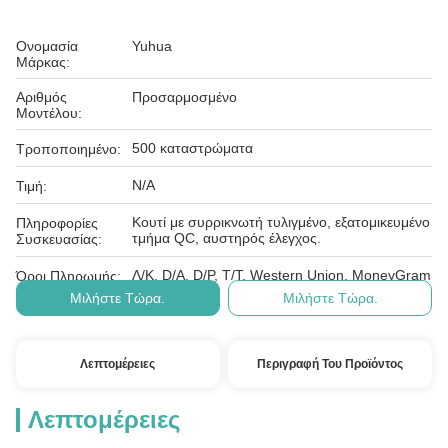
Ονομασία
Yuhua
Μάρκας:
Αριθμός
Προσαρμοσμένο
Μοντέλου:
500 καταστρώματα
Τροποποιημένο:
N/A
Τιμή:
Κουτί με συρρικνωτή τυλιγμένο, εξατομικευμένο
Πληροφορίες
τμήμα QC, αυστηρός έλεγχος.
Συσκευασίας:
Λ/Κ, D/A, D/P, T/T, Western Union, MoneyGram
Όροι Πληρωμής:
Μιλήστε Τώρα.
Μιλήστε Τώρα.
Λεπτομέρειες
Περιγραφή Του Προϊόντος
Λεπτομέρειες