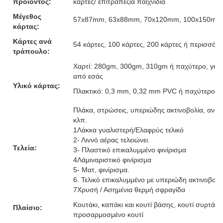
προϊόντος:
κάρτες/ επιτραπέζια παιχνίδια
Μέγεθος
57x87mm, 63x88mm, 70x120mm, 100x150mm ή
κάρτας:
Κάρτες ανά
54 κάρτες, 100 κάρτες, 200 κάρτες ή περισσότε
τράπουλο:
Χαρτί: 280gm, 300gm, 310gm ή παχύτερο, γκρι
από εσάς
Υλικό κάρτας:
Πλακτικό: 0,3 mm, 0,32 mm PVC ή παχύτερο
Πλάκα, στρώσεις, υπεριώδης ακτινοβολία, ανάγ
κλπ.
1Λάκκα γυαλιστερή/Ελαφρύς τελικό
2- Λιννό αέρας τελειώνει.
Τελεία:
3- Πλαστικό επικαλυμμένο φινίρισμα
4Λάμιναριστικό φινίρισμα
5- Ματ, φινίρισμα.
6. Τελικό επικαλυμμένο με υπεριώδη ακτινοβολ
7Χρυσή / Ασημένια θερμή σφραγίδα
Κουτάκι, καπάκι και κουτί βάσης, κουτί συρτάρι,
Πλαίσιο:
προσαρμοσμένο κουτί