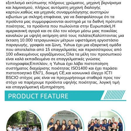
εξοπλισμό εκτύπωσης πλήρους χρώματος, μηχανή βερνίρισμα 
και λαμινισμού, πλήρως αυτόματη μηχανή διαλογής 
καρτών,καθώς και μηχανές συναρμολόγησης αυστηρών 
κιβωτίων με σκληρή επιφάνεια, για να διασφαλίσουμε ότι τα 
προϊόντα μας συμμορφώνονται αυστηρά με τα διεθνή πρότυπα 
ποιότητας, τα προϊόντα που πωλούνται στην Ευρωπαϊκή,Η 
αμερικανική αγορά και σε όλο τον κόσμο μέσω μιας ποικιλίας 
καναλιών με υψηλή εκτίμηση από τους πελάτεςΚαλύπτοντας μια 
έκταση 10.000 τετραγωνικών μέτρων υφιστάμενη εργοστάσιο 
παραγωγής, γραφείο και ζώνη, Yuhua έχει μια εξαιρετική ομάδα 
που αποτελείται από 15 επαγγελματίες και περισσότερους από 
100 ειδικευμένους εργαζόμενους,Όλα τα μέλη του προσωπικού 
είναι καλά εκπαιδευμένα σε επαγγελματικές γνώσεις 
τυπογραφίαςΕπιπλέον, η Yuhua έχει λάβει πιστοποίηση 
συστήματος διαχείρισης ποιότητας ISO1400 και έχει περάσει 
πιστοποιητικό EN71, δοκιμή CE,και κοινωνικό έλεγχο ICTI 
BSCIΟ στόχος μας είναι να προχωρήσουμε σταθερά προς τον 
στόχο να παρέχουμε προϊόντα υψηλής ποιότητας, λογική τιμή 
και επαγγελματική εξυπηρέτηση.