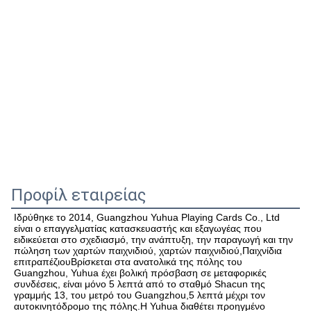
Προφίλ εταιρείας
Ιδρύθηκε το 2014, Guangzhou Yuhua Playing Cards Co., Ltd 
είναι ο επαγγελματίας κατασκευαστής και εξαγωγέας που 
ειδικεύεται στο σχεδιασμό, την ανάπτυξη, την παραγωγή και την 
πώληση των χαρτών παιχνιδιού, χαρτών παιχνιδιού,Παιχνίδια 
επιτραπέζιουΒρίσκεται στα ανατολικά της πόλης του 
Guangzhou, Yuhua έχει βολική πρόσβαση σε μεταφορικές 
συνδέσεις, είναι μόνο 5 λεπτά από το σταθμό Shacun της 
γραμμής 13, του μετρό του Guangzhou,5 λεπτά μέχρι τον 
αυτοκινητόδρομο της πόλης.Η Yuhua διαθέτει προηγμένο 