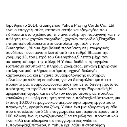
Ιδρύθηκε το 2014, Guangzhou Yuhua Playing Cards Co., Ltd 
είναι ο επαγγελματίας κατασκευαστής και εξαγωγέας που 
ειδικεύεται στο σχεδιασμό, την ανάπτυξη, την παραγωγή και την 
πώληση των χαρτών παιχνιδιού, χαρτών παιχνιδιού,Παιχνίδια 
επιτραπέζιουΒρίσκεται στα ανατολικά της πόλης του 
Guangzhou, Yuhua έχει βολική πρόσβαση σε μεταφορικές 
συνδέσεις, είναι μόνο 5 λεπτά από το σταθμό Shacun της 
γραμμής 13, του μετρό του Guangzhou,5 λεπτά μέχρι τον 
αυτοκινητόδρομο της πόλης.Η Yuhua διαθέτει προηγμένο 
εξοπλισμό εκτύπωσης πλήρους χρώματος, μηχανή βερνίρισμα 
και λαμινισμού, πλήρως αυτόματη μηχανή διαλογής 
καρτών,καθώς και μηχανές συναρμολόγησης αυστηρών 
κιβωτίων με σκληρή επιφάνεια, για να διασφαλίσουμε ότι τα 
προϊόντα μας συμμορφώνονται αυστηρά με τα διεθνή πρότυπα 
ποιότητας, τα προϊόντα που πωλούνται στην Ευρωπαϊκή,Η 
αμερικανική αγορά και σε όλο τον κόσμο μέσω μιας ποικιλίας 
καναλιών με υψηλή εκτίμηση από τους πελάτεςΚαλύπτοντας μια 
έκταση 10.000 τετραγωνικών μέτρων υφιστάμενη εργοστάσιο 
παραγωγής, γραφείο και ζώνη, Yuhua έχει μια εξαιρετική ομάδα 
που αποτελείται από 15 επαγγελματίες και περισσότερους από 
100 ειδικευμένους εργαζόμενους,Όλα τα μέλη του προσωπικού 
είναι καλά εκπαιδευμένα σε επαγγελματικές γνώσεις 
τυπογραφίαςΕπιπλέον, η Yuhua έχει λάβει πιστοποίηση 