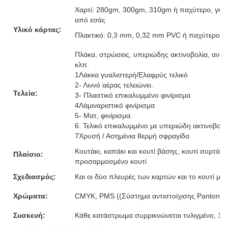
Χαρτί: 280gm, 300gm, 310gm ή παχύτερο, γκρι
από εσάς
Υλικό κάρτας:
Πλακτικό: 0,3 mm, 0,32 mm PVC ή παχύτερο
Πλάκα, στρώσεις, υπεριώδης ακτινοβολία, ανάγ
κλπ.
1Λάκκα γυαλιστερή/Ελαφρύς τελικό
2- Λιννό αέρας τελειώνει.
Τελεία:
3- Πλαστικό επικαλυμμένο φινίρισμα
4Λάμιναριστικό φινίρισμα
5- Ματ, φινίρισμα.
6. Τελικό επικαλυμμένο με υπεριώδη ακτινοβολ
7Χρυσή / Ασημένια θερμή σφραγίδα
Κουτάκι, καπάκι και κουτί βάσης, κουτί συρτάρι,
Πλαίσιο:
προσαρμοσμένο κουτί
Σχεδιασμός:
Και οι δύο πλευρές των καρτών και το κουτί μ
Χρώματα:
CMYK, PMS ((Σύστημα αντιστοίχισης Pantone)
Συσκευή:
Κάθε κατάστρωμα συρρικνώνεται τυλιγμένο, 10