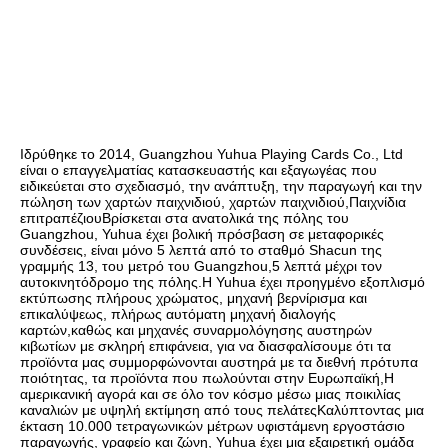
Ιδρύθηκε το 2014, Guangzhou Yuhua Playing Cards Co., Ltd 
είναι ο επαγγελματίας κατασκευαστής και εξαγωγέας που 
ειδικεύεται στο σχεδιασμό, την ανάπτυξη, την παραγωγή και την 
πώληση των χαρτών παιχνιδιού, χαρτών παιχνιδιού,Παιχνίδια 
επιτραπέζιουΒρίσκεται στα ανατολικά της πόλης του 
Guangzhou, Yuhua έχει βολική πρόσβαση σε μεταφορικές 
συνδέσεις, είναι μόνο 5 λεπτά από το σταθμό Shacun της 
γραμμής 13, του μετρό του Guangzhou,5 λεπτά μέχρι τον 
αυτοκινητόδρομο της πόλης.Η Yuhua έχει προηγμένο εξοπλισμό 
εκτύπωσης πλήρους χρώματος, μηχανή βερνίρισμα και 
επικαλύψεως, πλήρως αυτόματη μηχανή διαλογής 
καρτών,καθώς και μηχανές συναρμολόγησης αυστηρών 
κιβωτίων με σκληρή επιφάνεια, για να διασφαλίσουμε ότι τα 
προϊόντα μας συμμορφώνονται αυστηρά με τα διεθνή πρότυπα 
ποιότητας, τα προϊόντα που πωλούνται στην Ευρωπαϊκή,Η 
αμερικανική αγορά και σε όλο τον κόσμο μέσω μιας ποικιλίας 
καναλιών με υψηλή εκτίμηση από τους πελάτεςΚαλύπτοντας μια 
έκταση 10.000 τετραγωνικών μέτρων υφιστάμενη εργοστάσιο 
παραγωγής, γραφείο και ζώνη, Yuhua έχει μια εξαιρετική ομάδα 