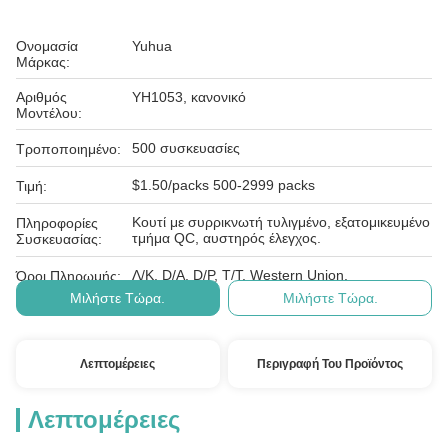
Ονομασία
Yuhua
Μάρκας:
Αριθμός
YH1053, κανονικό
Μοντέλου:
500 συσκευασίες
Τροποποιημένο:
$1.50/packs 500-2999 packs
Τιμή:
Κουτί με συρρικνωτή τυλιγμένο, εξατομικευμένο
Πληροφορίες
τμήμα QC, αυστηρός έλεγχος.
Συσκευασίας:
Λ/Κ, D/A, D/P, T/T, Western Union,
Όροι Πληρωμής:
Μιλήστε Τώρα.
Μιλήστε Τώρα.
Λεπτομέρειες
Περιγραφή Του Προϊόντος
Λεπτομέρειες