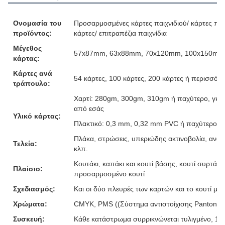
Ονομασία του
Προσαρμοσμένες κάρτες παιχνιδιού/ κάρτες παιχ
προϊόντος:
κάρτες/ επιτραπέζια παιχνίδια
Μέγεθος
57x87mm, 63x88mm, 70x120mm, 100x150mm ή
κάρτας:
Κάρτες ανά
54 κάρτες, 100 κάρτες, 200 κάρτες ή περισσότε
τράπουλο:
Χαρτί: 280gm, 300gm, 310gm ή παχύτερο, γκρι
από εσάς
Υλικό κάρτας:
Πλακτικό: 0,3 mm, 0,32 mm PVC ή παχύτερο
Πλάκα, στρώσεις, υπεριώδης ακτινοβολία, ανάγ
Τελεία:
κλπ.
Κουτάκι, καπάκι και κουτί βάσης, κουτί συρτάρι,
Πλαίσιο:
προσαρμοσμένο κουτί
Σχεδιασμός:
Και οι δύο πλευρές των καρτών και το κουτί μ
Χρώματα:
CMYK, PMS ((Σύστημα αντιστοίχισης Pantone)
Συσκευή:
Κάθε κατάστρωμα συρρικνώνεται τυλιγμένο, 10