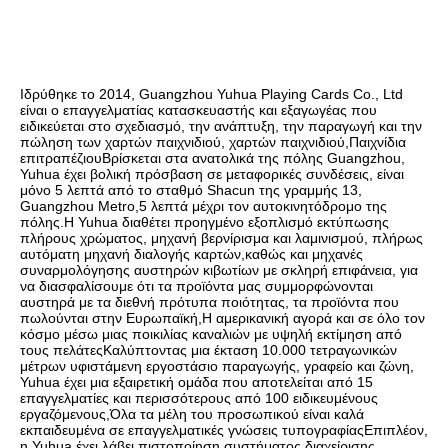
Ιδρύθηκε το 2014, Guangzhou Yuhua Playing Cards Co., Ltd 
είναι ο επαγγελματίας κατασκευαστής και εξαγωγέας που 
ειδικεύεται στο σχεδιασμό, την ανάπτυξη, την παραγωγή και την 
πώληση των χαρτών παιχνιδιού, χαρτών παιχνιδιού,Παιχνίδια 
επιτραπέζιουΒρίσκεται στα ανατολικά της πόλης Guangzhou, 
Yuhua έχει βολική πρόσβαση σε μεταφορικές συνδέσεις, είναι 
μόνο 5 λεπτά από το σταθμό Shacun της γραμμής 13, 
Guangzhou Metro,5 λεπτά μέχρι τον αυτοκινητόδρομο της 
πόλης.Η Yuhua διαθέτει προηγμένο εξοπλισμό εκτύπωσης 
πλήρους χρώματος, μηχανή βερνίρισμα και λαμινισμού, πλήρως 
αυτόματη μηχανή διαλογής καρτών,καθώς και μηχανές 
συναρμολόγησης αυστηρών κιβωτίων με σκληρή επιφάνεια, για 
να διασφαλίσουμε ότι τα προϊόντα μας συμμορφώνονται 
αυστηρά με τα διεθνή πρότυπα ποιότητας, τα προϊόντα που 
πωλούνται στην Ευρωπαϊκή,Η αμερικανική αγορά και σε όλο τον 
κόσμο μέσω μιας ποικιλίας καναλιών με υψηλή εκτίμηση από 
τους πελάτεςΚαλύπτοντας μια έκταση 10.000 τετραγωνικών 
μέτρων υφιστάμενη εργοστάσιο παραγωγής, γραφείο και ζώνη, 
Yuhua έχει μια εξαιρετική ομάδα που αποτελείται από 15 
επαγγελματίες και περισσότερους από 100 ειδικευμένους 
εργαζόμενους,Όλα τα μέλη του προσωπικού είναι καλά 
εκπαιδευμένα σε επαγγελματικές γνώσεις τυπογραφίαςΕπιπλέον, 
η Yuhua έχει λάβει πιστοποίηση συστήματος διαχείρισης 