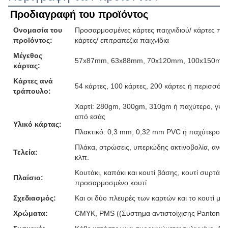
Προδιαγραφή του προϊόντος
Ονομασία του
Προσαρμοσμένες κάρτες παιχνιδιού/ κάρτες παιχ
προϊόντος:
κάρτες/ επιτραπέζια παιχνίδια
Μέγεθος
57x87mm, 63x88mm, 70x120mm, 100x150mm ή
κάρτας:
Κάρτες ανά
54 κάρτες, 100 κάρτες, 200 κάρτες ή περισσότε
τράπουλο:
Χαρτί: 280gm, 300gm, 310gm ή παχύτερο, γκρι
από εσάς
Υλικό κάρτας:
Πλακτικό: 0,3 mm, 0,32 mm PVC ή παχύτερο
Πλάκα, στρώσεις, υπεριώδης ακτινοβολία, ανάγ
Τελεία:
κλπ.
Κουτάκι, καπάκι και κουτί βάσης, κουτί συρτάρι,
Πλαίσιο:
προσαρμοσμένο κουτί
Σχεδιασμός:
Και οι δύο πλευρές των καρτών και το κουτί μ
Χρώματα:
CMYK, PMS ((Σύστημα αντιστοίχισης Pantone)