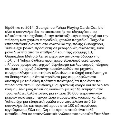
Ιδρύθηκε το 2014, Guangzhou Yuhua Playing Cards Co., Ltd 
είναι ο επαγγελματίας κατασκευαστής και εξαγωγέας που 
ειδικεύεται στο σχεδιασμό, την ανάπτυξη, την παραγωγή και την 
πώληση των χαρτών παιχνιδιού, χαρτών παιχνιδιού,Παιχνίδια 
επιτραπέζιουΒρίσκεται στα ανατολικά της πόλης Guangzhou, 
Yuhua έχει βολική πρόσβαση σε μεταφορικές συνδέσεις, είναι 
μόνο 5 λεπτά από το σταθμό Shacun της γραμμής 13, 
Guangzhou Metro,5 λεπτά μέχρι τον αυτοκινητόδρομο της 
πόλης.Η Yuhua διαθέτει προηγμένο εξοπλισμό εκτύπωσης 
πλήρους χρώματος, μηχανή βερνίρισμα και λαμινισμού, πλήρως 
αυτόματη μηχανή διαλογής καρτών,καθώς και μηχανές 
συναρμολόγησης αυστηρών κιβωτίων με σκληρή επιφάνεια, για 
να διασφαλίσουμε ότι τα προϊόντα μας συμμορφώνονται 
αυστηρά με τα διεθνή πρότυπα ποιότητας, τα προϊόντα που 
πωλούνται στην Ευρωπαϊκή,Η αμερικανική αγορά και σε όλο τον 
κόσμο μέσω μιας ποικιλίας καναλιών με υψηλή εκτίμηση από 
τους πελάτεςΚαλύπτοντας μια έκταση 10.000 τετραγωνικών 
μέτρων υφιστάμενη εργοστάσιο παραγωγής, γραφείο και ζώνη, 
Yuhua έχει μια εξαιρετική ομάδα που αποτελείται από 15 
επαγγελματίες και περισσότερους από 100 ειδικευμένους 
εργαζόμενους,Όλα τα μέλη του προσωπικού είναι καλά 
εκπαιδευμένα σε επαγγελματικές γνώσεις τυπογραφίαςΕπιπλέον, 