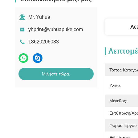
Mr. Yuhua
Λε
yhprint@yuhuapuke.com
18620206083
Λεπτομέ
Τόπος Καταγω
Μιλήστε τώρα.
Υλικό:
Μέγεθος:
Εκτύπωση/χρ
Φόρμα Έργου 
Ειδικότητα: