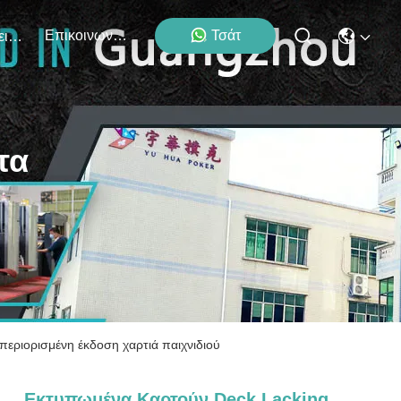
Επικοινωνήστε Μαζί Μας
Τσάτ
Εκδηλώσεις
τα
εριορισμένη έκδοση χαρτιά παιχνιδιού
Εκτυπωμένα Καρτούν Deck Lacking