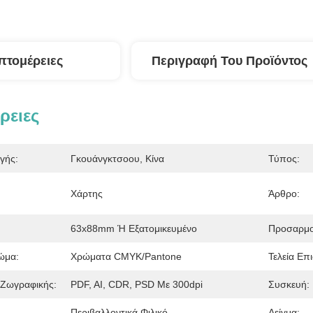
πτομέρειες
Περιγραφή Του Προϊόντος
ρειες
γής:
Γκουάνγκτσοου, Κίνα
Τύπος:
Χάρτης
Άρθρο:
63x88mm Ή Εξατομικευμένο
Προσαρμο
ώμα:
Χρώματα CMYK/Pantone
Τελεία Επι
Ζωγραφικής:
PDF, AI, CDR, PSD Με 300dpi
Συσκευή:
Περιβαλλοντικά Φιλικό
Δείγμα: