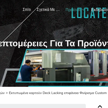
Σπίτι
Σχετικά Με Εμάς
Προϊόντα
επτομέρειες Για Τα Προϊόν
χών
>
Εκτυπωμένα καρτούν Deck Lacking επιφάνεια Φινίρισμα Custom π