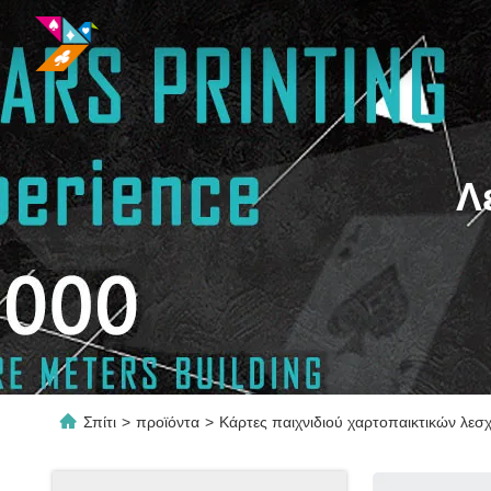
Λ
Σπίτι
>
προϊόντα
>
Κάρτες παιχνιδιού χαρτοπαικτικών λεσ