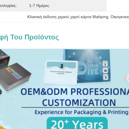
τοληψίας:
1-7 Ημέρες
Κλασική έκδοση χεριού χαρτί κάρτα Mahjong
, 
Οικογενει
φή Του Προϊόντος