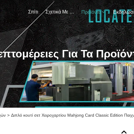
Σπίτι
Σχετικά Με Εμάς
Προϊόντα
επτομέρειες Για Τα Προϊόν
χών
>
Διπλό κουτί σετ Χειροχαρτίου Mahjong Card Classic Edition Παιχνί