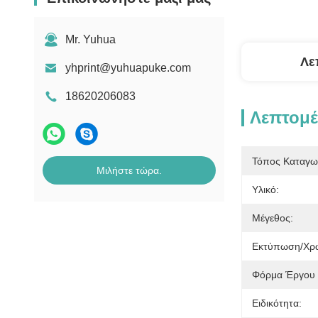
Mr. Yuhua
Λε
yhprint@yuhuapuke.com
18620206083
Λεπτομέ
Τόπος Καταγω
Μιλήστε τώρα.
Υλικό:
Μέγεθος:
Εκτύπωση/χρ
Φόρμα Έργου 
Ειδικότητα: