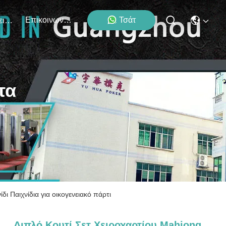
Επικοινωνήστε Μαζί Μας
Τσάτ
Εκδηλώσεις
τα
δι Παιχνίδια για οικογενειακό πάρτι
Διπλό Κουτί Σετ Χειροχαρτίου Mahjong