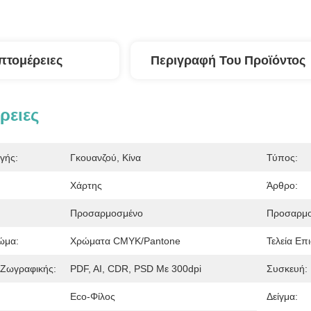
πτομέρειες
Περιγραφή Του Προϊόντος
ρειες
γής:
Γκουανζού, Κίνα
Τύπος:
Χάρτης
Άρθρο:
Προσαρμοσμένο
Προσαρμο
ώμα:
Χρώματα CMYK/Pantone
Τελεία Επι
Ζωγραφικής:
PDF, AI, CDR, PSD Με 300dpi
Συσκευή:
Eco-Φίλος
Δείγμα: