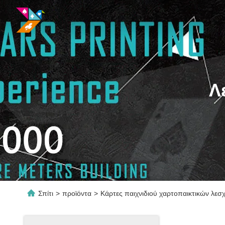
Λ
Σπίτι
>
προϊόντα
>
Κάρτες παιχνιδιού χαρτοπαικτικών λεσ