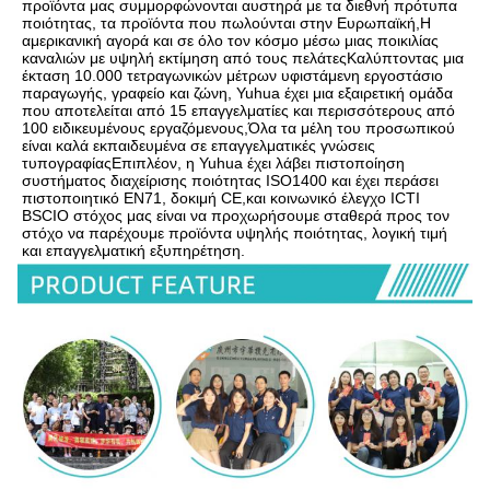
προϊόντα μας συμμορφώνονται αυστηρά με τα διεθνή πρότυπα 
ποιότητας, τα προϊόντα που πωλούνται στην Ευρωπαϊκή,Η 
αμερικανική αγορά και σε όλο τον κόσμο μέσω μιας ποικιλίας 
καναλιών με υψηλή εκτίμηση από τους πελάτεςΚαλύπτοντας μια 
έκταση 10.000 τετραγωνικών μέτρων υφιστάμενη εργοστάσιο 
παραγωγής, γραφείο και ζώνη, Yuhua έχει μια εξαιρετική ομάδα 
που αποτελείται από 15 επαγγελματίες και περισσότερους από 
100 ειδικευμένους εργαζόμενους,Όλα τα μέλη του προσωπικού 
είναι καλά εκπαιδευμένα σε επαγγελματικές γνώσεις 
τυπογραφίαςΕπιπλέον, η Yuhua έχει λάβει πιστοποίηση 
συστήματος διαχείρισης ποιότητας ISO1400 και έχει περάσει 
πιστοποιητικό EN71, δοκιμή CE,και κοινωνικό έλεγχο ICTI 
BSCIΟ στόχος μας είναι να προχωρήσουμε σταθερά προς τον 
στόχο να παρέχουμε προϊόντα υψηλής ποιότητας, λογική τιμή 
και επαγγελματική εξυπηρέτηση.