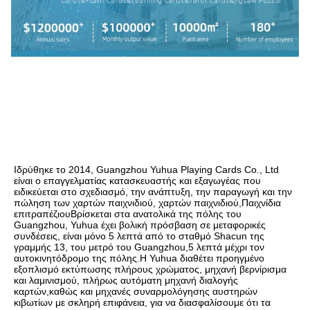
Ιδρύθηκε το 2014, Guangzhou Yuhua Playing Cards Co., Ltd 
είναι ο επαγγελματίας κατασκευαστής και εξαγωγέας που 
ειδικεύεται στο σχεδιασμό, την ανάπτυξη, την παραγωγή και την 
πώληση των χαρτών παιχνιδιού, χαρτών παιχνιδιού,Παιχνίδια 
επιτραπέζιουΒρίσκεται στα ανατολικά της πόλης του 
Guangzhou, Yuhua έχει βολική πρόσβαση σε μεταφορικές 
συνδέσεις, είναι μόνο 5 λεπτά από το σταθμό Shacun της 
γραμμής 13, του μετρό του Guangzhou,5 λεπτά μέχρι τον 
αυτοκινητόδρομο της πόλης.Η Yuhua διαθέτει προηγμένο 
εξοπλισμό εκτύπωσης πλήρους χρώματος, μηχανή βερνίρισμα 
και λαμινισμού, πλήρως αυτόματη μηχανή διαλογής 
καρτών,καθώς και μηχανές συναρμολόγησης αυστηρών 
κιβωτίων με σκληρή επιφάνεια, για να διασφαλίσουμε ότι τα 