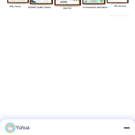
Yuhua