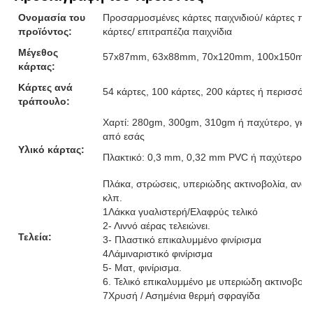
Ονομασία του
Προσαρμοσμένες κάρτες παιχνιδιού/ κάρτες παιχ
προϊόντος:
κάρτες/ επιτραπέζια παιχνίδια
Μέγεθος
57x87mm, 63x88mm, 70x120mm, 100x150mm ή
κάρτας:
Κάρτες ανά
54 κάρτες, 100 κάρτες, 200 κάρτες ή περισσότε
τράπουλο:
Χαρτί: 280gm, 300gm, 310gm ή παχύτερο, γκρι
από εσάς
Υλικό κάρτας:
Πλακτικό: 0,3 mm, 0,32 mm PVC ή παχύτερο
Πλάκα, στρώσεις, υπεριώδης ακτινοβολία, ανάγ
κλπ.
1Λάκκα γυαλιστερή/Ελαφρύς τελικό
2- Λιννό αέρας τελειώνει.
Τελεία:
3- Πλαστικό επικαλυμμένο φινίρισμα
4Λάμιναριστικό φινίρισμα
5- Ματ, φινίρισμα.
6. Τελικό επικαλυμμένο με υπεριώδη ακτινοβολ
7Χρυσή / Ασημένια θερμή σφραγίδα