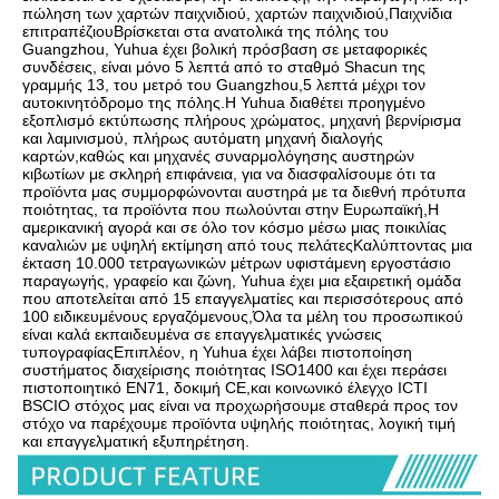
πώληση των χαρτών παιχνιδιού, χαρτών παιχνιδιού,Παιχνίδια 
επιτραπέζιουΒρίσκεται στα ανατολικά της πόλης του 
Guangzhou, Yuhua έχει βολική πρόσβαση σε μεταφορικές 
συνδέσεις, είναι μόνο 5 λεπτά από το σταθμό Shacun της 
γραμμής 13, του μετρό του Guangzhou,5 λεπτά μέχρι τον 
αυτοκινητόδρομο της πόλης.Η Yuhua διαθέτει προηγμένο 
εξοπλισμό εκτύπωσης πλήρους χρώματος, μηχανή βερνίρισμα 
και λαμινισμού, πλήρως αυτόματη μηχανή διαλογής 
καρτών,καθώς και μηχανές συναρμολόγησης αυστηρών 
κιβωτίων με σκληρή επιφάνεια, για να διασφαλίσουμε ότι τα 
προϊόντα μας συμμορφώνονται αυστηρά με τα διεθνή πρότυπα 
ποιότητας, τα προϊόντα που πωλούνται στην Ευρωπαϊκή,Η 
αμερικανική αγορά και σε όλο τον κόσμο μέσω μιας ποικιλίας 
καναλιών με υψηλή εκτίμηση από τους πελάτεςΚαλύπτοντας μια 
έκταση 10.000 τετραγωνικών μέτρων υφιστάμενη εργοστάσιο 
παραγωγής, γραφείο και ζώνη, Yuhua έχει μια εξαιρετική ομάδα 
που αποτελείται από 15 επαγγελματίες και περισσότερους από 
100 ειδικευμένους εργαζόμενους,Όλα τα μέλη του προσωπικού 
είναι καλά εκπαιδευμένα σε επαγγελματικές γνώσεις 
τυπογραφίαςΕπιπλέον, η Yuhua έχει λάβει πιστοποίηση 
συστήματος διαχείρισης ποιότητας ISO1400 και έχει περάσει 
πιστοποιητικό EN71, δοκιμή CE,και κοινωνικό έλεγχο ICTI 
BSCIΟ στόχος μας είναι να προχωρήσουμε σταθερά προς τον 
στόχο να παρέχουμε προϊόντα υψηλής ποιότητας, λογική τιμή 
και επαγγελματική εξυπηρέτηση.