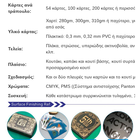
Κάρτες ανά
54 κάρτες, 100 κάρτες, 200 κάρτες ή περισσότε
τράπουλο:
Χαρτί: 280gm, 300gm, 310gm ή παχύτερο, γκρι
από εσάς
Υλικό κάρτας:
Πλακτικό: 0,3 mm, 0,32 mm PVC ή παχύτερο
Πλάκα, στρώσεις, υπεριώδης ακτινοβολία, ανάγ
Τελεία:
κλπ.
Κουτάκι, καπάκι και κουτί βάσης, κουτί συρτάρι,
Πλαίσιο:
προσαρμοσμένο κουτί
Σχεδιασμός:
Και οι δύο πλευρές των καρτών και το κουτί μ
Χρώματα:
CMYK, PMS ((Σύστημα αντιστοίχισης Pantone)
Συσκευή:
Κάθε κατάστρωμα συρρικνώνεται τυλιγμένο, 10