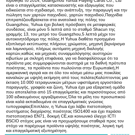
Ιδρύθηκε το 2014, Guangzhou Yuhua Playing Cards Co., Ltd 
είναι ο επαγγελματίας κατασκευαστής και εξαγωγέας που 
ειδικεύεται στο σχεδιασμό, την ανάπτυξη, την παραγωγή και την 
πώληση των χαρτών παιχνιδιού, χαρτών παιχνιδιού,Παιχνίδια 
επιτραπέζιουΒρίσκεται στα ανατολικά της πόλης του 
Guangzhou, Yuhua έχει βολική πρόσβαση σε μεταφορικές 
συνδέσεις, είναι μόνο 5 λεπτά από το σταθμό Shacun της 
γραμμής 13, του μετρό του Guangzhou,5 λεπτά μέχρι τον 
αυτοκινητόδρομο της πόλης.Η Yuhua διαθέτει προηγμένο 
εξοπλισμό εκτύπωσης πλήρους χρώματος, μηχανή βερνίρισμα 
και λαμινισμού, πλήρως αυτόματη μηχανή διαλογής 
καρτών,καθώς και μηχανές συναρμολόγησης αυστηρών 
κιβωτίων με σκληρή επιφάνεια, για να διασφαλίσουμε ότι τα 
προϊόντα μας συμμορφώνονται αυστηρά με τα διεθνή πρότυπα 
ποιότητας, τα προϊόντα που πωλούνται στην Ευρωπαϊκή,Η 
αμερικανική αγορά και σε όλο τον κόσμο μέσω μιας ποικιλίας 
καναλιών με υψηλή εκτίμηση από τους πελάτεςΚαλύπτοντας μια 
έκταση 10.000 τετραγωνικών μέτρων υφιστάμενη εργοστάσιο 
παραγωγής, γραφείο και ζώνη, Yuhua έχει μια εξαιρετική ομάδα 
που αποτελείται από 15 επαγγελματίες και περισσότερους από 
100 ειδικευμένους εργαζόμενους,Όλα τα μέλη του προσωπικού 
είναι καλά εκπαιδευμένα σε επαγγελματικές γνώσεις 
τυπογραφίαςΕπιπλέον, η Yuhua έχει λάβει πιστοποίηση 
συστήματος διαχείρισης ποιότητας ISO1400 και έχει περάσει 
πιστοποιητικό EN71, δοκιμή CE,και κοινωνικό έλεγχο ICTI 
BSCIΟ στόχος μας είναι να προχωρήσουμε σταθερά προς τον 
στόχο να παρέχουμε προϊόντα υψηλής ποιότητας, λογική τιμή 
και επαγγελματική εξυπηρέτηση.