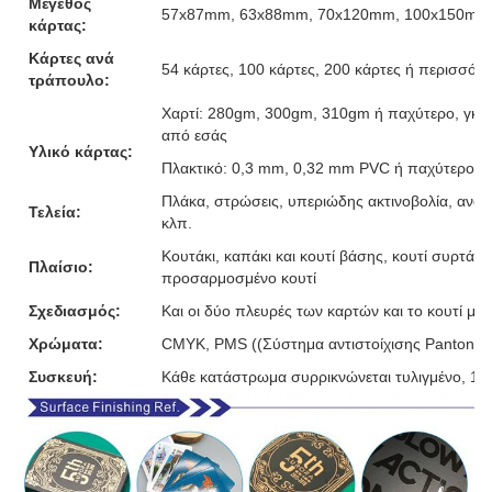
Μέγεθος
57x87mm, 63x88mm, 70x120mm, 100x150mm ή
κάρτας:
Κάρτες ανά
54 κάρτες, 100 κάρτες, 200 κάρτες ή περισσότε
τράπουλο:
Χαρτί: 280gm, 300gm, 310gm ή παχύτερο, γκρι
από εσάς
Υλικό κάρτας:
Πλακτικό: 0,3 mm, 0,32 mm PVC ή παχύτερο
Πλάκα, στρώσεις, υπεριώδης ακτινοβολία, ανάγ
Τελεία:
κλπ.
Κουτάκι, καπάκι και κουτί βάσης, κουτί συρτάρι,
Πλαίσιο:
προσαρμοσμένο κουτί
Σχεδιασμός:
Και οι δύο πλευρές των καρτών και το κουτί μ
Χρώματα:
CMYK, PMS ((Σύστημα αντιστοίχισης Pantone)
Συσκευή:
Κάθε κατάστρωμα συρρικνώνεται τυλιγμένο, 10