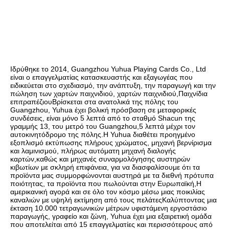
Ιδρύθηκε το 2014, Guangzhou Yuhua Playing Cards Co., Ltd 
είναι ο επαγγελματίας κατασκευαστής και εξαγωγέας που 
ειδικεύεται στο σχεδιασμό, την ανάπτυξη, την παραγωγή και την 
πώληση των χαρτών παιχνιδιού, χαρτών παιχνιδιού,Παιχνίδια 
επιτραπέζιουΒρίσκεται στα ανατολικά της πόλης του 
Guangzhou, Yuhua έχει βολική πρόσβαση σε μεταφορικές 
συνδέσεις, είναι μόνο 5 λεπτά από το σταθμό Shacun της 
γραμμής 13, του μετρό του Guangzhou,5 λεπτά μέχρι τον 
αυτοκινητόδρομο της πόλης.Η Yuhua διαθέτει προηγμένο 
εξοπλισμό εκτύπωσης πλήρους χρώματος, μηχανή βερνίρισμα 
και λαμινισμού, πλήρως αυτόματη μηχανή διαλογής 
καρτών,καθώς και μηχανές συναρμολόγησης αυστηρών 
κιβωτίων με σκληρή επιφάνεια, για να διασφαλίσουμε ότι τα 
προϊόντα μας συμμορφώνονται αυστηρά με τα διεθνή πρότυπα 
ποιότητας, τα προϊόντα που πωλούνται στην Ευρωπαϊκή,Η 
αμερικανική αγορά και σε όλο τον κόσμο μέσω μιας ποικιλίας 
καναλιών με υψηλή εκτίμηση από τους πελάτεςΚαλύπτοντας μια 
έκταση 10.000 τετραγωνικών μέτρων υφιστάμενη εργοστάσιο 
παραγωγής, γραφείο και ζώνη, Yuhua έχει μια εξαιρετική ομάδα 
που αποτελείται από 15 επαγγελματίες και περισσότερους από 