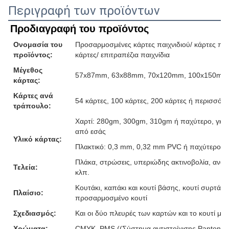
Περιγραφή των προϊόντων
Προδιαγραφή του προϊόντος
Ονομασία του
Προσαρμοσμένες κάρτες παιχνιδιού/ κάρτες παιχ
προϊόντος:
κάρτες/ επιτραπέζια παιχνίδια
Μέγεθος
57x87mm, 63x88mm, 70x120mm, 100x150mm ή
κάρτας:
Κάρτες ανά
54 κάρτες, 100 κάρτες, 200 κάρτες ή περισσότε
τράπουλο:
Χαρτί: 280gm, 300gm, 310gm ή παχύτερο, γκρι
από εσάς
Υλικό κάρτας:
Πλακτικό: 0,3 mm, 0,32 mm PVC ή παχύτερο
Πλάκα, στρώσεις, υπεριώδης ακτινοβολία, ανάγ
Τελεία:
κλπ.
Κουτάκι, καπάκι και κουτί βάσης, κουτί συρτάρι,
Πλαίσιο:
προσαρμοσμένο κουτί
Σχεδιασμός:
Και οι δύο πλευρές των καρτών και το κουτί μ
Χρώματα:
CMYK, PMS ((Σύστημα αντιστοίχισης Pantone)