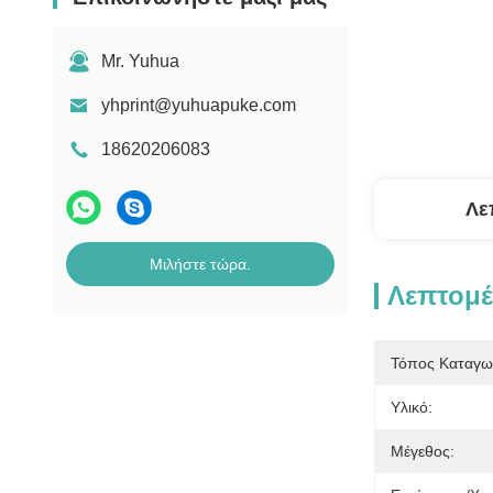
Mr. Yuhua
yhprint@yuhuapuke.com
18620206083
Λε
Μιλήστε τώρα.
Λεπτομέ
Τόπος Καταγω
Υλικό:
Μέγεθος: