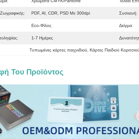
ώμα:
Χρώματα CMYK/Pantone
Τελεία Επι
Ζωγραφικής:
PDF, AI, CDR, PSD Με 300dpi
Συσκευή:
Eco-Φίλος
Δείγμα:
τοληψίας:
1-7 Ημέρες
Δυνατότη
Τυπωμένες κάρτες παιχνιδιού
, 
Κάρτες Παιδιού Κοριτσιο
φή Του Προϊόντος