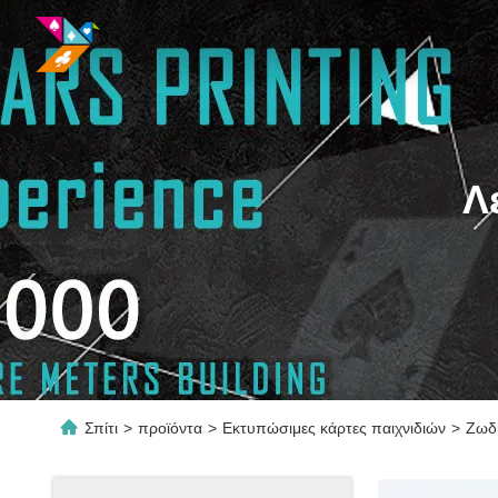
Λ
Σπίτι
>
προϊόντα
>
Εκτυπώσιμες κάρτες παιχνιδιών
>
Ζωδι