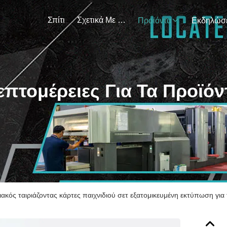
Σπίτι
Σχετικά Με Εμάς
Προϊόντα
επτομέρειες Για Τα Προϊόν
ακός ταιριάζοντας κάρτες παιχνιδιού σετ εξατομικευμένη εκτύπωση για