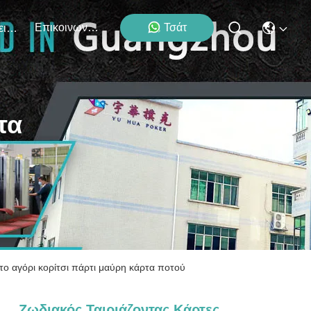
Επικοινωνήστε Μαζί Μας
Τσάτ
Εκδηλώσεις
τα
 το αγόρι κορίτσι πάρτι μαύρη κάρτα ποτού
Ζωδιακός Ταιριάζοντας Κάρτες