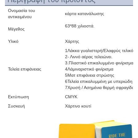
Ονομασία του
κάρτα κατανάλωσης
αντικειμένου
63*88 χιλιοστά.
Μέγεθος
Υλικό
Χάρτης
1Λάκκα γυαλιστερή/Ελαφρύς τελικό
2- Λιννό αέρας τελειώνει.
3.Πλαστικό επικαλυμμένο φινίρισμα
Τελεία επιφάνειας
4Λάμιναριστικό φινίρισμα
5Ματ επιφάνεια στρώσης
6Τελεία επικαλυμμένη με υπεριώδη ακ
7Χρυσή / Ασημένια θερμή σφραγίδα
Εκτύπωση
CMYK
Συσκευή
Χάρτινο κουτί