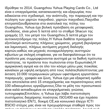
Ιδρύθηκε το 2014, Guangzhou Yuhua Playing Cards Co., Ltd 
είναι ο επαγγελματίας κατασκευαστής και εξαγωγέας που 
ειδικεύεται στο σχεδιασμό, την ανάπτυξη, την παραγωγή και την 
πώληση των χαρτών παιχνιδιού, χαρτών παιχνιδιού,Παιχνίδια 
επιτραπέζιουΒρίσκεται στα ανατολικά της πόλης του 
Guangzhou, Yuhua έχει βολική πρόσβαση σε μεταφορικές 
συνδέσεις, είναι μόνο 5 λεπτά από το σταθμό Shacun της 
γραμμής 13, του μετρό του Guangzhou,5 λεπτά μέχρι τον 
αυτοκινητόδρομο της πόλης.Η Yuhua διαθέτει προηγμένο 
εξοπλισμό εκτύπωσης πλήρους χρώματος, μηχανή βερνίρισμα 
και λαμινισμού, πλήρως αυτόματη μηχανή διαλογής 
καρτών,καθώς και μηχανές συναρμολόγησης αυστηρών 
κιβωτίων με σκληρή επιφάνεια, για να διασφαλίσουμε ότι τα 
προϊόντα μας συμμορφώνονται αυστηρά με τα διεθνή πρότυπα 
ποιότητας, τα προϊόντα που πωλούνται στην Ευρωπαϊκή,Η 
αμερικανική αγορά και σε όλο τον κόσμο μέσω μιας ποικιλίας 
καναλιών με υψηλή εκτίμηση από τους πελάτεςΚαλύπτοντας μια 
έκταση 10.000 τετραγωνικών μέτρων υφιστάμενη εργοστάσιο 
παραγωγής, γραφείο και ζώνη, Yuhua έχει μια εξαιρετική ομάδα 
που αποτελείται από 15 επαγγελματίες και περισσότερους από 
100 ειδικευμένους εργαζόμενους,Όλα τα μέλη του προσωπικού 
είναι καλά εκπαιδευμένα σε επαγγελματικές γνώσεις 
τυπογραφίαςΕπιπλέον, η Yuhua έχει λάβει πιστοποίηση 
συστήματος διαχείρισης ποιότητας ISO1400 και έχει περάσει 
πιστοποιητικό EN71, δοκιμή CE,και κοινωνικό έλεγχο ICTI 
BSCIΟ στόχος μας είναι να προχωρήσουμε σταθερά προς τον 