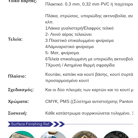
Υλικό κάρτας:
Πλακτικό: 0,3 mm, 0,32 mm PVC ή παχύτερο
Πλάκα, στρώσεις, υπεριώδης ακτινοβολία, ανάγ
κλπ.
1Λάκκα γυαλιστερή/Ελαφρύς τελικό
2- Λιννό αέρας τελειώνει.
Τελεία:
3.Πλαστικό επικαλυμμένο φινίρισμα
4Λάμιναριστικό φινίρισμα
5- Ματ, φινίρισμα.
6Τελεία επικαλυμμένη με υπεριώδη ακτινοβολία
7Χρυσή / Ασημένια θερμή σφραγίδα
Κουτάκι, καπάκι και κουτί βάσης, κουτί συρτάρι,
Πλαίσιο:
προσαρμοσμένο κουτί
Σχεδιασμός:
Και οι δύο πλευρές των καρτών και το κουτί μ
Χρώματα:
CMYK, PMS ((Σύστημα αντιστοίχισης Pantone)
Συσκευή:
Κάθε κατάστρωμα συρρικνώνεται τυλιγμένο, 10