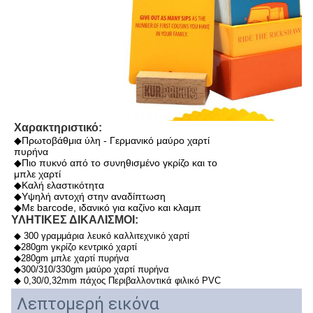
Χαρακτηριστικό:
◆Πρωτοβάθμια ύλη - Γερμανικό μαύρο χαρτί
πυρήνα
◆Πιο πυκνό από το συνηθισμένο γκρίζο και το
μπλε χαρτί
◆Καλή ελαστικότητα
◆Υψηλή αντοχή στην αναδίπτωση
◆Με barcode, ιδανικό για καζίνο και κλαμπ
ΥΛΗΤΙΚΕΣ ΔΙΚΑΛΙΣΜΟΙ:
◆ 300 γραμμάρια λευκό καλλιτεχνικό χαρτί
◆280gm γκρίζο κεντρικό χαρτί
◆280gm μπλε χαρτί πυρήνα
◆300/310/330gm μαύρο χαρτί πυρήνα
◆ 0,30/0,32mm πάχος Περιβαλλοντικά φιλικό PVC
Λεπτομερή εικόνα