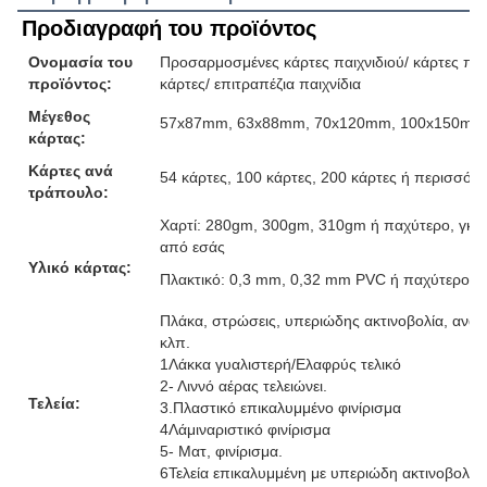
Προδιαγραφή του προϊόντος
Ονομασία του
Προσαρμοσμένες κάρτες παιχνιδιού/ κάρτες παιχ
προϊόντος:
κάρτες/ επιτραπέζια παιχνίδια
Μέγεθος
57x87mm, 63x88mm, 70x120mm, 100x150mm ή
κάρτας:
Κάρτες ανά
54 κάρτες, 100 κάρτες, 200 κάρτες ή περισσότε
τράπουλο:
Χαρτί: 280gm, 300gm, 310gm ή παχύτερο, γκρι
από εσάς
Υλικό κάρτας:
Πλακτικό: 0,3 mm, 0,32 mm PVC ή παχύτερο
Πλάκα, στρώσεις, υπεριώδης ακτινοβολία, ανάγ
κλπ.
1Λάκκα γυαλιστερή/Ελαφρύς τελικό
2- Λιννό αέρας τελειώνει.
Τελεία:
3.Πλαστικό επικαλυμμένο φινίρισμα
4Λάμιναριστικό φινίρισμα
5- Ματ, φινίρισμα.
6Τελεία επικαλυμμένη με υπεριώδη ακτινοβολία