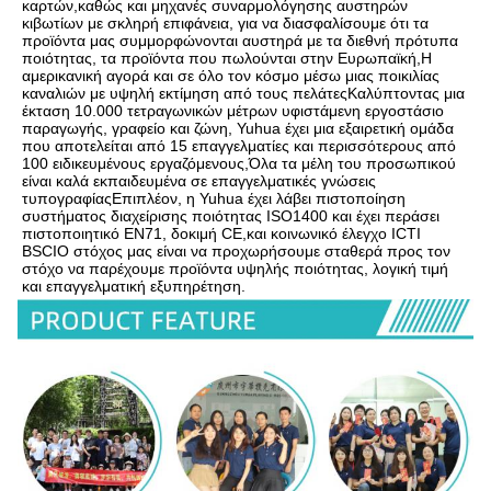
καρτών,καθώς και μηχανές συναρμολόγησης αυστηρών 
κιβωτίων με σκληρή επιφάνεια, για να διασφαλίσουμε ότι τα 
προϊόντα μας συμμορφώνονται αυστηρά με τα διεθνή πρότυπα 
ποιότητας, τα προϊόντα που πωλούνται στην Ευρωπαϊκή,Η 
αμερικανική αγορά και σε όλο τον κόσμο μέσω μιας ποικιλίας 
καναλιών με υψηλή εκτίμηση από τους πελάτεςΚαλύπτοντας μια 
έκταση 10.000 τετραγωνικών μέτρων υφιστάμενη εργοστάσιο 
παραγωγής, γραφείο και ζώνη, Yuhua έχει μια εξαιρετική ομάδα 
που αποτελείται από 15 επαγγελματίες και περισσότερους από 
100 ειδικευμένους εργαζόμενους,Όλα τα μέλη του προσωπικού 
είναι καλά εκπαιδευμένα σε επαγγελματικές γνώσεις 
τυπογραφίαςΕπιπλέον, η Yuhua έχει λάβει πιστοποίηση 
συστήματος διαχείρισης ποιότητας ISO1400 και έχει περάσει 
πιστοποιητικό EN71, δοκιμή CE,και κοινωνικό έλεγχο ICTI 
BSCIΟ στόχος μας είναι να προχωρήσουμε σταθερά προς τον 
στόχο να παρέχουμε προϊόντα υψηλής ποιότητας, λογική τιμή 
και επαγγελματική εξυπηρέτηση.