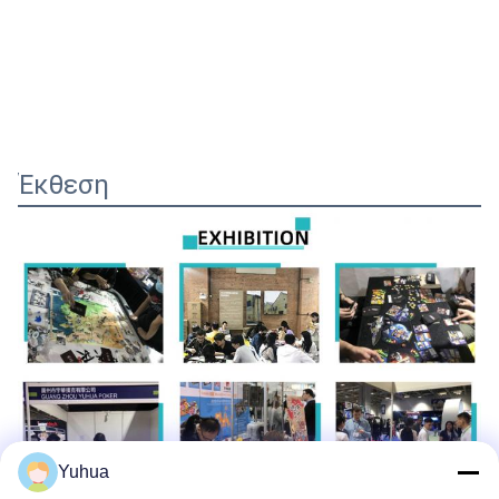
Έκθεση
Yuhua