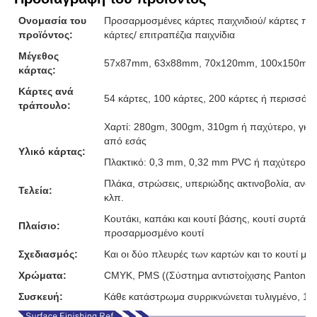
Ονομασία του
Προσαρμοσμένες κάρτες παιχνιδιού/ κάρτες παιχ
προϊόντος:
κάρτες/ επιτραπέζια παιχνίδια
Μέγεθος
57x87mm, 63x88mm, 70x120mm, 100x150mm ή
κάρτας:
Κάρτες ανά
54 κάρτες, 100 κάρτες, 200 κάρτες ή περισσότε
τράπουλο:
Χαρτί: 280gm, 300gm, 310gm ή παχύτερο, γκρι
από εσάς
Υλικό κάρτας:
Πλακτικό: 0,3 mm, 0,32 mm PVC ή παχύτερο
Πλάκα, στρώσεις, υπεριώδης ακτινοβολία, ανάγ
Τελεία:
κλπ.
Κουτάκι, καπάκι και κουτί βάσης, κουτί συρτάρι,
Πλαίσιο:
προσαρμοσμένο κουτί
Σχεδιασμός:
Και οι δύο πλευρές των καρτών και το κουτί μ
Χρώματα:
CMYK, PMS ((Σύστημα αντιστοίχισης Pantone)
Συσκευή:
Κάθε κατάστρωμα συρρικνώνεται τυλιγμένο, 10