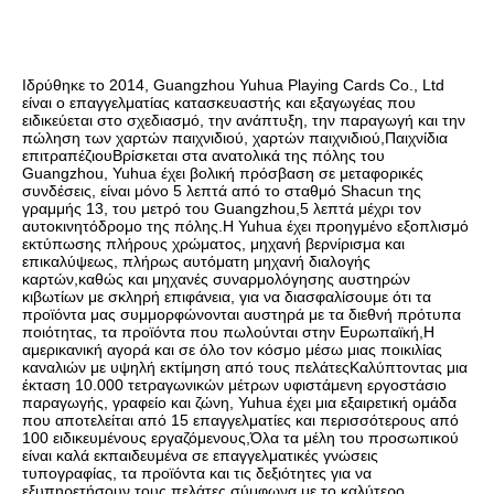
Ιδρύθηκε το 2014, Guangzhou Yuhua Playing Cards Co., Ltd 
είναι ο επαγγελματίας κατασκευαστής και εξαγωγέας που 
ειδικεύεται στο σχεδιασμό, την ανάπτυξη, την παραγωγή και την 
πώληση των χαρτών παιχνιδιού, χαρτών παιχνιδιού,Παιχνίδια 
επιτραπέζιουΒρίσκεται στα ανατολικά της πόλης του 
Guangzhou, Yuhua έχει βολική πρόσβαση σε μεταφορικές 
συνδέσεις, είναι μόνο 5 λεπτά από το σταθμό Shacun της 
γραμμής 13, του μετρό του Guangzhou,5 λεπτά μέχρι τον 
αυτοκινητόδρομο της πόλης.Η Yuhua έχει προηγμένο εξοπλισμό 
εκτύπωσης πλήρους χρώματος, μηχανή βερνίρισμα και 
επικαλύψεως, πλήρως αυτόματη μηχανή διαλογής 
καρτών,καθώς και μηχανές συναρμολόγησης αυστηρών 
κιβωτίων με σκληρή επιφάνεια, για να διασφαλίσουμε ότι τα 
προϊόντα μας συμμορφώνονται αυστηρά με τα διεθνή πρότυπα 
ποιότητας, τα προϊόντα που πωλούνται στην Ευρωπαϊκή,Η 
αμερικανική αγορά και σε όλο τον κόσμο μέσω μιας ποικιλίας 
καναλιών με υψηλή εκτίμηση από τους πελάτεςΚαλύπτοντας μια 
έκταση 10.000 τετραγωνικών μέτρων υφιστάμενη εργοστάσιο 
παραγωγής, γραφείο και ζώνη, Yuhua έχει μια εξαιρετική ομάδα 
που αποτελείται από 15 επαγγελματίες και περισσότερους από 
100 ειδικευμένους εργαζόμενους,Όλα τα μέλη του προσωπικού 
είναι καλά εκπαιδευμένα σε επαγγελματικές γνώσεις 
τυπογραφίας, τα προϊόντα και τις δεξιότητες για να 
εξυπηρετήσουν τους πελάτες σύμφωνα με το καλύτερο 