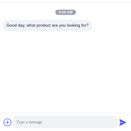
8:50 AM
Διεύθυνση
Εταιρεία Guangdong Yuhua Playing Cards Co., Ltd.
Good day, what product are you looking for?
Προσθήκη: αριθ. 26 Lixin 6th Road, Zengcheng District,
Guangzhou
Τηλεφώνημα
86-18676880318
Ηλεκτρονικό
yhprint@yuhuapuke.com
Πολιτική απορρήτου
|
Sitemap
| Κίνα Καλό Ποιότητα Κάρτες
παιχνιδιού συνήθειας Προμηθευτής. 2021-2026 GUANGDONG
YUHUA PLAYING CARDS CO.,LTD. Όλα. Όλα τα δικαιώματα
διατηρούνται.