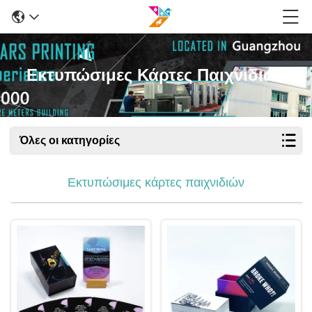
Εκτυπώσιμες Κάρτες Παιχνιδιών
Όλες οι κατηγορίες
Εκτυπώσιμες κάρτες παιχνιδιών