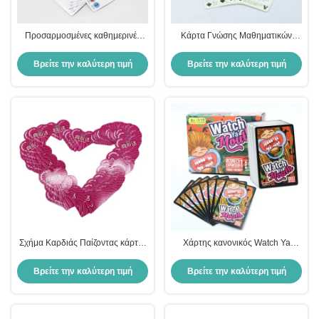
Προσαρμοσμένες καθημερινές
Κάρτα Γνώσης Μαθηματικών
θετικές κάρτες της πραγματικής
Προσαρμοσμένη εκτύπωση
ζωής Ερωτήσεις Ενδείξεις
Flashing Παιχνίδια Κάρτες
Βρείτε την καλύτερη τιμή
Βρείτε την καλύτερη τιμή
Εργοστάσιο Τύπου κάρτες
Παιχνίδια Εκτύπωση Υπηρεσία
Επιβεβαίωση Προσωπικό κάρτες
Μαθηματικά Κάρτα Επεξεργασίας
Παιχνίδι για ενήλικες
Σχήμα Καρδιάς Παίζοντας κάρτες
Χάρτης κανονικός Watch Ya
επιβεβαίωσης με κουτί Τύπωση
Mouth Παιχνίδι επιφάνειας OEM
Custom Desgin κενό Καθημερινές
Παιχνίδια Flash κάρτες κανονικές
Βρείτε την καλύτερη τιμή
Βρείτε την καλύτερη τιμή
καλές κάρτες επιβεβαίωσης
χονδρικά