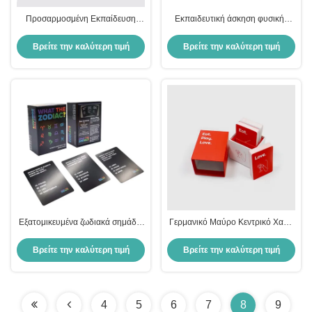
Προσαρμοσμένη Εκπαίδευση
Εκπαιδευτική άσκηση φυσικής
Αθλητικά Παιχνίδια Κάρτες
κατάστασης παιδιών
Άσκηση Με Κουτί Για Ενήλικες
διασκεδασμένη με
Βρείτε την καλύτερη τιμή
Βρείτε την καλύτερη τιμή
Προσαρμοσμένη Οικογενειακή
εξατομικευμένες εκτυπωμένες
Κατάρτιση
κάρτες για μωρά
Εξατομικευμένα ζωδιακά σημάδια
Γερμανικό Μαύρο Κεντρικό Χαρτί
για την κατανάλωση αλκοόλ από
Προσαρμοσμένες Συνομιλίες
Ισπανούς ενήλικες
Ζευγαριών Παιχνίδια Νυχτερινές
Βρείτε την καλύτερη τιμή
Βρείτε την καλύτερη τιμή
Κάρτες Για Επανασύνδεση
4
5
6
7
8
9