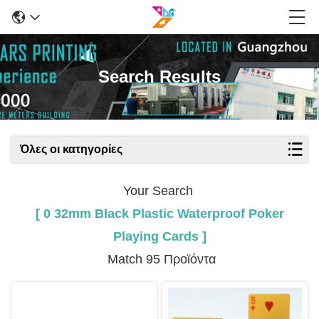
Search Results
Όλες οι κατηγορίες
Your Search
[ 0 32mm Black Plastic Waterproof Poker
Playing Cards ]
Match 95 Προϊόντα