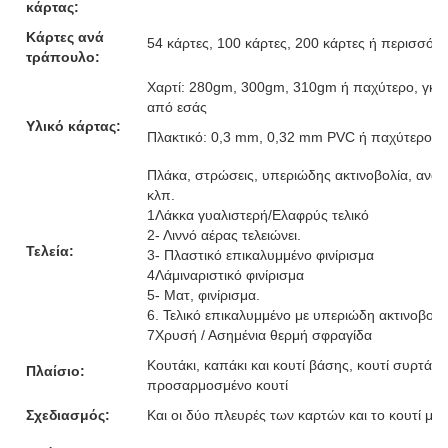
κάρτας:
Κάρτες ανά
54 κάρτες, 100 κάρτες, 200 κάρτες ή περισσότε
τράπουλο:
Χαρτί: 280gm, 300gm, 310gm ή παχύτερο, γκρι
από εσάς
Υλικό κάρτας:
Πλακτικό: 0,3 mm, 0,32 mm PVC ή παχύτερο
Πλάκα, στρώσεις, υπεριώδης ακτινοβολία, ανάγ
κλπ.
1Λάκκα γυαλιστερή/Ελαφρύς τελικό
2- Λιννό αέρας τελειώνει.
Τελεία:
3- Πλαστικό επικαλυμμένο φινίρισμα
4Λάμιναριστικό φινίρισμα
5- Ματ, φινίρισμα.
6. Τελικό επικαλυμμένο με υπεριώδη ακτινοβολ
7Χρυσή / Ασημένια θερμή σφραγίδα
Κουτάκι, καπάκι και κουτί βάσης, κουτί συρτάρι,
Πλαίσιο:
προσαρμοσμένο κουτί
Σχεδιασμός:
Και οι δύο πλευρές των καρτών και το κουτί μ