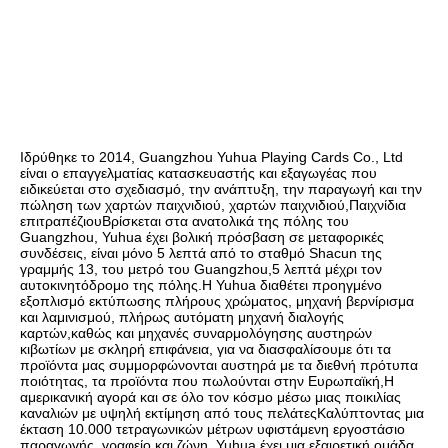
Ιδρύθηκε το 2014, Guangzhou Yuhua Playing Cards Co., Ltd 
είναι ο επαγγελματίας κατασκευαστής και εξαγωγέας που 
ειδικεύεται στο σχεδιασμό, την ανάπτυξη, την παραγωγή και την 
πώληση των χαρτών παιχνιδιού, χαρτών παιχνιδιού,Παιχνίδια 
επιτραπέζιουΒρίσκεται στα ανατολικά της πόλης του 
Guangzhou, Yuhua έχει βολική πρόσβαση σε μεταφορικές 
συνδέσεις, είναι μόνο 5 λεπτά από το σταθμό Shacun της 
γραμμής 13, του μετρό του Guangzhou,5 λεπτά μέχρι τον 
αυτοκινητόδρομο της πόλης.Η Yuhua διαθέτει προηγμένο 
εξοπλισμό εκτύπωσης πλήρους χρώματος, μηχανή βερνίρισμα 
και λαμινισμού, πλήρως αυτόματη μηχανή διαλογής 
καρτών,καθώς και μηχανές συναρμολόγησης αυστηρών 
κιβωτίων με σκληρή επιφάνεια, για να διασφαλίσουμε ότι τα 
προϊόντα μας συμμορφώνονται αυστηρά με τα διεθνή πρότυπα 
ποιότητας, τα προϊόντα που πωλούνται στην Ευρωπαϊκή,Η 
αμερικανική αγορά και σε όλο τον κόσμο μέσω μιας ποικιλίας 
καναλιών με υψηλή εκτίμηση από τους πελάτεςΚαλύπτοντας μια 
έκταση 10.000 τετραγωνικών μέτρων υφιστάμενη εργοστάσιο 
παραγωγής, γραφείο και ζώνη, Yuhua έχει μια εξαιρετική ομάδα 