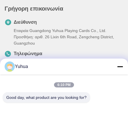
Γρήγορη επικοινωνία
Διεύθυνση
Εταιρεία Guangdong Yuhua Playing Cards Co., Ltd.
Προσθήκη: αριθ. 26 Lixin 6th Road, Zengcheng District,
Guangzhou
Τηλεφώνημα
86-18676880318
Yuhua
Ηλεκτρονικό
yhprint@yuhuapuke.com
6:10 PM
Good day, what product are you looking for?
Πολιτική απορρήτου
|
Sitemap
| Κίνα Καλό Ποιότητα Κάρτες
παιχνιδιού συνήθειας Προμηθευτής. 2021-2026 GUANGDONG
YUHUA PLAYING CARDS CO.,LTD. Όλα. Όλα τα δικαιώματα