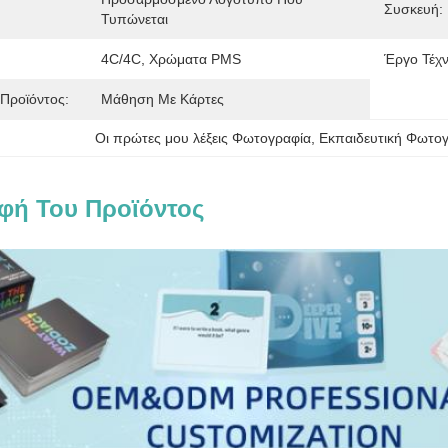
Συσκευή:
Τυπώνεται
4C/4C, Χρώματα PMS
Έργο Τέχν
Προϊόντος:
Μάθηση Με Κάρτες
Οι πρώτες μου λέξεις Φωτογραφία
, 
Εκπαιδευτική Φωτο
φή Του Προϊόντος