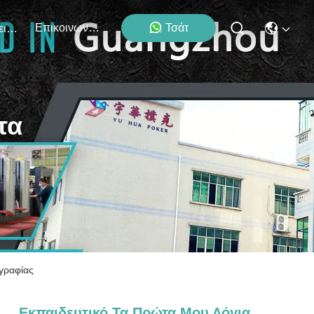
Επικοινωνήστε Μαζί Μας
Τσάτ
Εκδηλώσεις
τα
γραφίας
Εκπαιδευτικό Τα Πρώτα Μου Λόγια