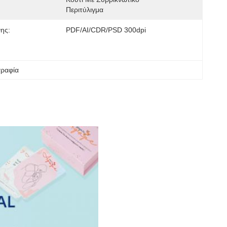
Περιτύλιγμα
ης:
PDF/AI/CDR/PSD 300dpi
γραφία