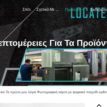
Σπίτι
Σχετικά Με Εμάς
Προϊόντα
επτομέρειες Για Τα Προϊόν
ικό Τα πρώτα μου λόγια Φωτογραφική κάρτα με ψηφιακό παιχνίδι ορθο