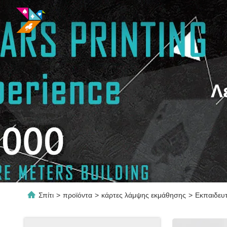
Λ
Σπίτι
>
προϊόντα
>
κάρτες λάμψης εκμάθησης
>
Εκπαιδευτ