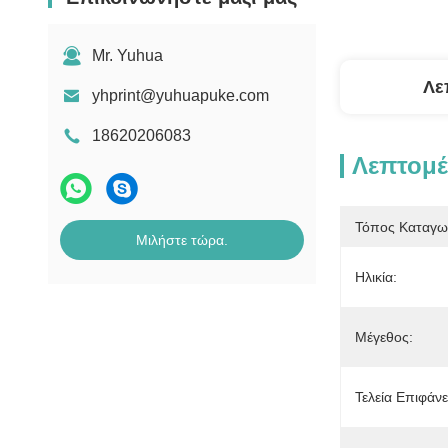
Mr. Yuhua
Λε
yhprint@yuhuapuke.com
18620206083
Λεπτομέ
Τόπος Καταγω
Μιλήστε τώρα.
Ηλικία:
Μέγεθος:
Τελεία Επιφάνε