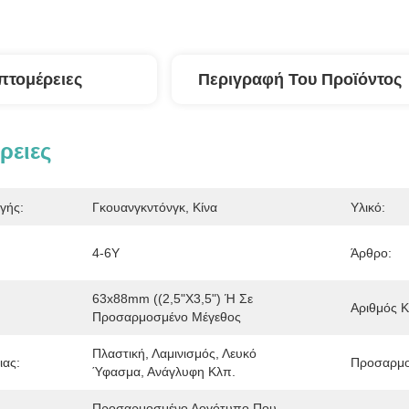
πτομέρειες
Περιγραφή Του Προϊόντος
ρειες
γής:
Γκουανγκντόνγκ, Κίνα
Υλικό:
4-6Y
Άρθρο:
63x88mm ((2,5"x3,5") Ή Σε 
Αριθμός 
Προσαρμοσμένο Μέγεθος
Πλαστική, Λαμινισμός, Λευκό 
ιας:
Προσαρμο
Ύφασμα, Ανάγλυφη Κλπ.
Προσαρμοσμένο Λογότυπο Που 