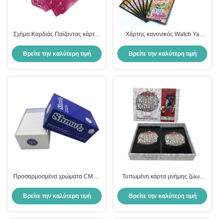
Σχήμα Καρδιάς Παίζοντας κάρτες
Χάρτης κανονικός Watch Ya
επιβεβαίωσης με κουτί Τύπωση
Mouth Παιχνίδι επιφάνειας OEM
Custom Desgin κενό Καθημερινές
Παιχνίδια Flash κάρτες κανονικές
Βρείτε την καλύτερη τιμή
Βρείτε την καλύτερη τιμή
καλές κάρτες επιβεβαίωσης
χονδρικά
Προσαρμοσμένα χρώματα CMYK
Τυπωμένη κάρτα μνήμης ζώων
/ Pantone Πάρτι για ενήλικες
γάτας για διασκέδαση παιδιών
Πίνακες παιχνιδιών για
Βρείτε την καλύτερη τιμή
Βρείτε την καλύτερη τιμή
διασκέδαση