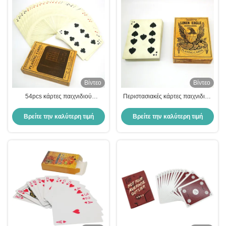
Βίντεο
Βίντεο
54pcs κάρτες παιχνιδιού
Περιστασιακές κάρτες παιχνιδιού
συνήθειας με 2 χρώματα Pantone
συνήθειας παιχνιδιών τέσσερις
πλακατζών
βασίλισσες δύο πλήρες χρώμα
Βρείτε την καλύτερη τιμή
Βρείτε την καλύτερη τιμή
πλακατζών