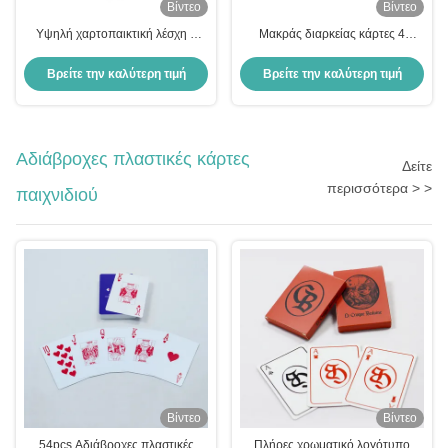
Βίντεο
Βίντεο
Υψηλή χαρτοπαικτική λέσχη 4
Μακράς διαρκείας κάρτες 4
καρτών παιχνιδιού συνήθειας
παιχνιδιού συνήθειας Eights 4
διάρκειας Eights 4 χρώματα
γρύλοι για τα κόμματα
Βρείτε την καλύτερη τιμή
Βρείτε την καλύτερη τιμή
Pantone άσσων που τυπώνονται
Αδιάβροχες πλαστικές κάρτες
Δείτε
περισσότερα > >
παιχνιδιού
Βίντεο
Βίντεο
54pcs Αδιάβροχες πλαστικές
Πλήρες χρωματικό λογότυπο