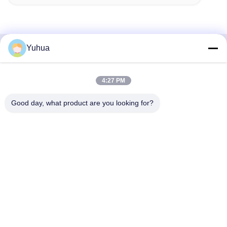
Yuhua
Γρήγορη επικοινωνία
4:27 PM
Διεύθυνση
Εταιρεία Guangdong Yuhua Playing Cards Co., Ltd.
Good day, what product are you looking for?
Προσθήκη: αριθ. 26 Lixin 6th Road, Zengcheng District,
Guangzhou
Τηλεφώνημα
86-18676880318
Ηλεκτρονικό
yhprint@yuhuapuke.com