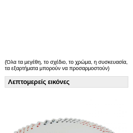
ρ
ό
σ
δ
ε
κ
τ
η
!
(Όλα τα μεγέθη, το σχέδιο, το χρώμα, η συσκευασία,
τα εξαρτήματα μπορούν να προσαρμοστούν)
Λεπτομερείς εικόνες