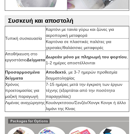
Συσκευή και αποστολή
Καρτόνι με ταινία γύρω και ζώνες για
αεροπορική μεταφορά
Τυπική συσκευασία
Καρτόνια σε πλαστικές παλέτες για
χερσαίες/θαλάσσιες μεταφορές
Αποθήκευση στο
Δωρεάν μόνο με πληρωμή του φορτίου
,
εργοστάσιο
Δείγματα
1-2 ημέρες αποστέλλονται
Προσαρμοσμένα
Αποδεκτό
, με 3-7 ημερών προθεσμία
δείγματα
δειγματοληψίας
Χρόνος
7-15 ημέρες μετά την έγκριση των έργων
προετοιμασίας για
τέχνης (εξαρτάται από την ποσότητα
μαζική παραγωγή
παραγγελίας)
Λιμένας αναχώρησης
Κουάνγκτσοου/Σενζέν/Χονγκ Κονγκ ή άλλο
λιμάνι της Κίνας