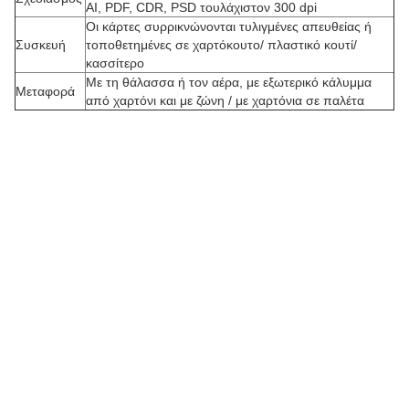
AI, PDF, CDR, PSD τουλάχιστον 300 dpi
Οι κάρτες συρρικνώνονται τυλιγμένες απευθείας ή
Συσκευή
τοποθετημένες σε χαρτόκουτο/ πλαστικό κουτί/
Π
κασσίτερο
Με τη θάλασσα ή τον αέρα, με εξωτερικό κάλυμμα
ρ
Μεταφορά
από χαρτόνι και με ζώνη / με χαρτόνια σε παλέτα
ο
σ
α
ρ
μ
ο
σ
μ
έ
ν
η
π
α
ρ
α