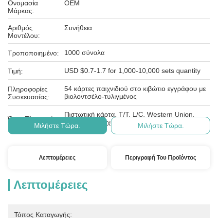
Ονομασία
OEM
Μάρκας:
Αριθμός
Συνήθεια
Μοντέλου:
1000 σύνολα
Τροποποιημένο:
USD $0.7-1.7 for 1,000-10,000 sets quantity
Τιμή:
54 κάρτες παιχνιδιού στο κιβώτιο εγγράφου με
Πληροφορίες
βιολοντσέλο-τυλιγμένος
Συσκευασίας:
Πιστωτική κάρτα, T/T, L/C, Western Union,
Όροι Πληρωμής:
Paypal, ε-έλεγχος, D/A, D/P,
Μιλήστε Τώρα.
Μιλήστε Τώρα.
Λεπτομέρειες
Περιγραφή Του Προϊόντος
Λεπτομέρειες
Τόπος Καταγωγής: