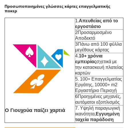
Προσωποποιημένες γλώσσες κάρτες επαγγελματικής
ποκερ
1.
Απευθείας από το
εργοστάσιο
2Προσαρμοσμένο
Αποδεκτό
3Πάνω από 100 φύλλα
μεγέθους κάρτας
4.
10+ χρόνια
εμπειρίας
σχετικά με
την κατασκευή πλατείας
καρτών
5. 100+ Επαγγελματίας
Εργάτης, 10000+ m2
Εργαστήριο Περιοχή
6Προηγμένες μηχανές,
αυτόματοι εξοπλισμός
7. Υψηλή παραγωγική
Ο Γιουχούα παίζει χαρτιά
ικανότητα,
Εγγυημένη
ταχεία παράδοση