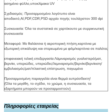
Περιγραφή του προϊόντος
Ονομασία του προϊόντος:
Προσαρμοσμένη εκτύπωση υψηλής
ποιότητας Μαύρο χείλος Ρωσικές κάρτες Ταρό με τσάντα
Εκτύπωση Κλασική κάρτα Ταρό με λέξεις-κλειδιά
Συστατικά: κάρτες,χειριστήριο,πακέτο παιχνιδιών,μέγεθος
προσαρμοσμένο
Χρώματα: πλήρη χρώματα και/ή χρώματα Pantone εκτυπωμένα
Φινίρισμα: Φινίρισμα/ελαστικοποίηση, ((υφή λινής),χρυσό/
ασημένιο φύλλο,υποκλίμακα UV
Σχεδιασμός: Προσαρμοσμένο λογότυπο είναι
αποδεκτό,AI,PDF,CDR,PSD αρχείο πηγής τουλάχιστον 300 dpi
Συσκευασία: Όλα τα συστατικά σε χαρτόκουτο με συρρικνωτική
συσκευασία
Μεταφορά: Με θαλάσσια ή αεροπορική πτήση,καρτόνια με