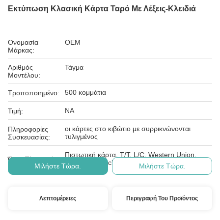
Εκτύπωση Κλασική Κάρτα Ταρό Με Λέξεις-Κλειδιά
Ονομασία
OEM
Μάρκας:
Αριθμός
Τάγμα
Μοντέλου:
500 κομμάτια
Τροποποιημένο:
NA
Τιμή:
οι κάρτες στο κιβώτιο με συρρικνώνονται
Πληροφορίες
τυλιγμένος
Συσκευασίας:
Πιστωτική κάρτα, T/T, L/C, Western Union,
Όροι Πληρωμής:
Paypal, E-checking
Μιλήστε Τώρα.
Μιλήστε Τώρα.
Λεπτομέρειες
Περιγραφή Του Προϊόντος