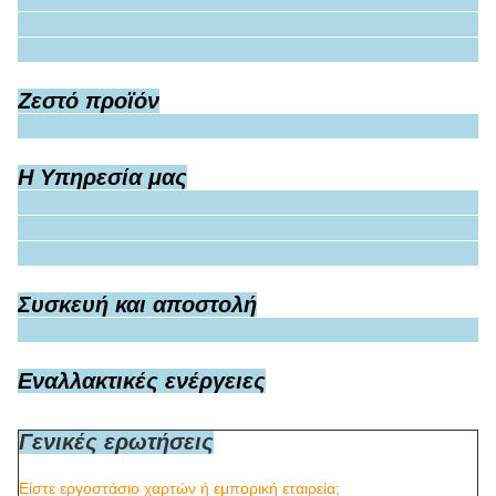
εξωτερική επικάλυψη και στερεωμένα με φιλμ/καρτόνια σε παλέτες
επιφανειακή τελική επεξεργασία
:
Λάμιναρισμός γυαλιστερό/ματ,
βερνίκι, υπεριώδες, υπεριώδες/λεμιναρισμός/βερνίκι/βερνίκιση/
εμβολιασμός/ματ/πλαστική επίστρωση, παγωμένο
Προσαρμοσμένη παραγγελία είναι θερμά ευπρόσδεκτη!
(Όλα τα μεγέθη, το σχέδιο, το χρώμα, η συσκευασία, τα
εξαρτήματα μπορούν να προσαρμοστούν)
Πληροφορίες εταιρείας