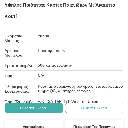
Υψηλής Ποιότητας Κάρτες Παιχνιδιών Με Άκαμπτο
Κουτί
Ονομασία
Yuhua
Μάρκας:
Αριθμός
Προσαρμοσμένο
Μοντέλου:
500 καταστρώματα
Τροποποιημένο:
N/A
Τιμή:
Κουτί με συρρικνωτή τυλιγμένο, εξατομικευμένο
Πληροφορίες
τμήμα QC, αυστηρός έλεγχος.
Συσκευασίας:
Λ/Κ, D/A, D/P, T/T, Western Union,
Όροι Πληρωμής:
Μιλήστε Τώρα.
Μιλήστε Τώρα.
Λεπτομέρειες
Περιγραφή Του Προϊόντος