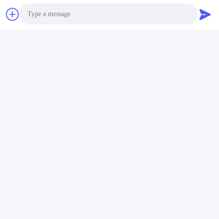
Photo
Video Call
Audio Call