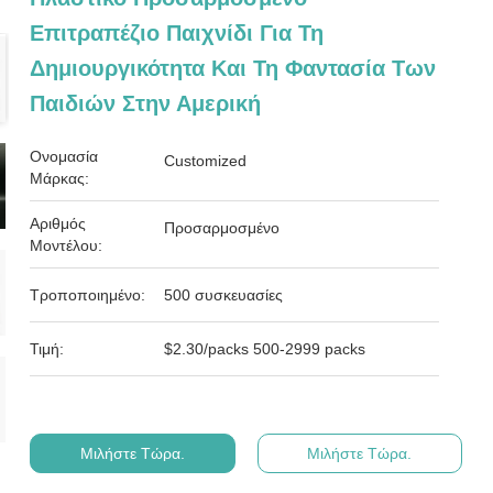
Επιτραπέζιο Παιχνίδι Για Τη
Δημιουργικότητα Και Τη Φαντασία Των
Παιδιών Στην Αμερική
Ονομασία
Customized
Μάρκας:
Αριθμός
Προσαρμοσμένο
Μοντέλου:
Τροποποιημένο:
500 συσκευασίες
Τιμή:
$2.30/packs 500-2999 packs
Μιλήστε Τώρα.
Μιλήστε Τώρα.