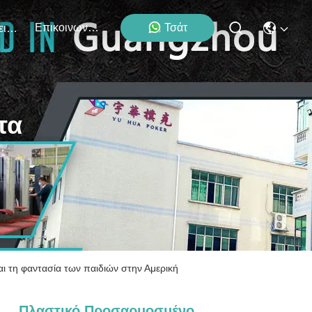
Επικοινωνήστε Μαζί Μας
Τσάτ
Εκδηλώσεις
τα
αι τη φαντασία των παιδιών στην Αμερική
Πλαστικό Προσαρμοσμένο