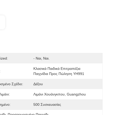
ized:
- Ναι, Ναι.
Κλασικά Παιδικά Επιτραπέζια 
:
Παιχνίδια Προς Πώληση YH991
σμένο Σχέδιο:
Δέξου
Λιμάνι:
Λιμάνι Χουάνγκπου, Guangzhou
ημένο:
500 Συσκευασίες
νίδι
, 
Προσαρμοσμένο Παιχνίδι