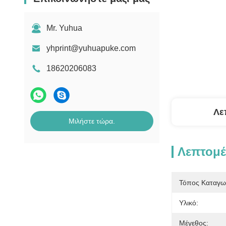
Mr. Yuhua
yhprint@yuhuapuke.com
18620206083
Λε
Μιλήστε τώρα.
Λεπτομέ
Τόπος Καταγω
Υλικό:
Μέγεθος: