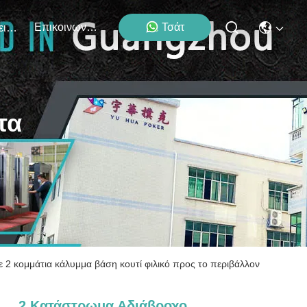
Επικοινωνήστε Μαζί Μας
Τσάτ
Εκδηλώσεις
τα
 2 κομμάτια κάλυμμα βάση κουτί φιλικό προς το περιβάλλον
2 Κατάστρωμα Αδιάβροχο