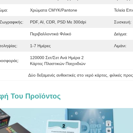
ώμα:
Χρώματα CMYK/Pantone
Τελεία Επι
Ζωγραφικής:
PDF, AI, CDR, PSD Με 300dpi
Συσκευή:
Περιβαλλοντικά Φιλικό
Δείγμα:
τοληψίας:
1-7 Ημέρες
Λιμάνι:
120000 Σετ/σετ Ανά Ημέρα 2 
ροσφοράς:
Κάρτες Πλαστικών Παιχνιδιών
Δύο δεξαμενές ανθεκτικές στο νερό κάρτες
, 
φιλικές προ
φή Του Προϊόντος