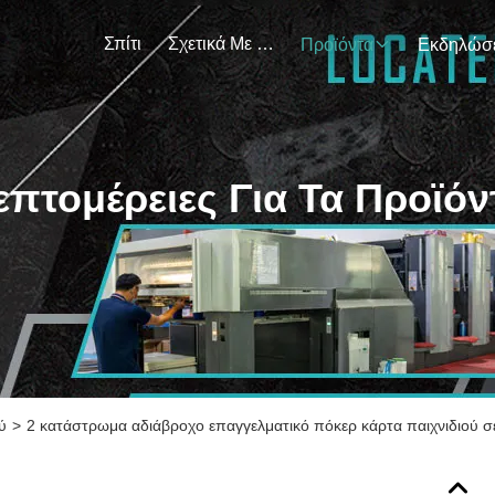
Σπίτι
Σχετικά Με Εμάς
Προϊόντα
επτομέρειες Για Τα Προϊόν
ύ
>
2 κατάστρωμα αδιάβροχο επαγγελματικό πόκερ κάρτα παιχνιδιού σε