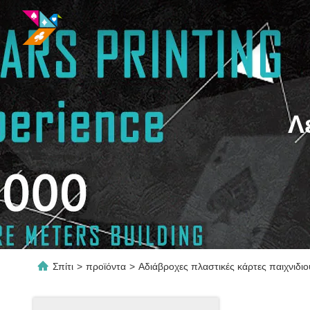
Λ
Σπίτι
>
προϊόντα
>
Αδιάβροχες πλαστικές κάρτες παιχνιδιο