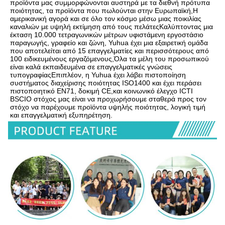
προϊόντα μας συμμορφώνονται αυστηρά με τα διεθνή πρότυπα 
ποιότητας, τα προϊόντα που πωλούνται στην Ευρωπαϊκή,Η 
αμερικανική αγορά και σε όλο τον κόσμο μέσω μιας ποικιλίας 
καναλιών με υψηλή εκτίμηση από τους πελάτεςΚαλύπτοντας μια 
έκταση 10.000 τετραγωνικών μέτρων υφιστάμενη εργοστάσιο 
παραγωγής, γραφείο και ζώνη, Yuhua έχει μια εξαιρετική ομάδα 
που αποτελείται από 15 επαγγελματίες και περισσότερους από 
100 ειδικευμένους εργαζόμενους,Όλα τα μέλη του προσωπικού 
είναι καλά εκπαιδευμένα σε επαγγελματικές γνώσεις 
τυπογραφίαςΕπιπλέον, η Yuhua έχει λάβει πιστοποίηση 
συστήματος διαχείρισης ποιότητας ISO1400 και έχει περάσει 
πιστοποιητικό EN71, δοκιμή CE,και κοινωνικό έλεγχο ICTI 
BSCIΟ στόχος μας είναι να προχωρήσουμε σταθερά προς τον 
στόχο να παρέχουμε προϊόντα υψηλής ποιότητας, λογική τιμή 
και επαγγελματική εξυπηρέτηση.