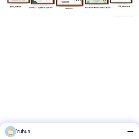
Yuhua