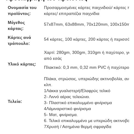
Ονομασία του
Προσαρμοσμένες κάρτες παιχνιδιού/ κάρτες παιχ
προϊόντος:
κάρτες/ επιτραπέζια παιχνίδια
Μέγεθος
57x87mm, 63x88mm, 70x120mm, 100x150mm ή
κάρτας:
Κάρτες ανά
54 κάρτες, 100 κάρτες, 200 κάρτες ή περισσότε
τράπουλο:
Χαρτί: 280gm, 300gm, 310gm ή παχύτερο, γκρι
από εσάς
Υλικό κάρτας:
Πλακτικό: 0,3 mm, 0,32 mm PVC ή παχύτερο
Πλάκα, στρώσεις, υπεριώδης ακτινοβολία, ανάγ
κλπ.
1Λάκκα γυαλιστερή/Ελαφρύς τελικό
2- Λιννό αέρας τελειώνει.
Τελεία:
3- Πλαστικό επικαλυμμένο φινίρισμα
4Λάμιναριστικό φινίρισμα
5- Ματ, φινίρισμα.
6. Τελικό επικαλυμμένο με υπεριώδη ακτινοβολ
7Χρυσή / Ασημένια θερμή σφραγίδα