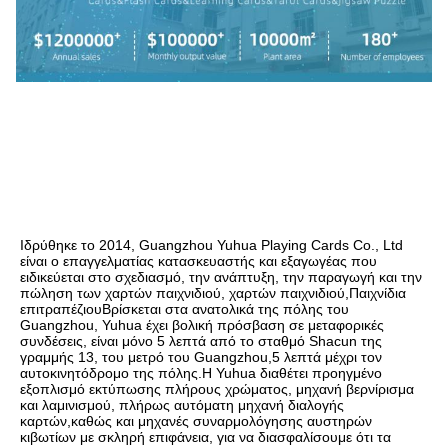
Ιδρύθηκε το 2014, Guangzhou Yuhua Playing Cards Co., Ltd 
είναι ο επαγγελματίας κατασκευαστής και εξαγωγέας που 
ειδικεύεται στο σχεδιασμό, την ανάπτυξη, την παραγωγή και την 
πώληση των χαρτών παιχνιδιού, χαρτών παιχνιδιού,Παιχνίδια 
επιτραπέζιουΒρίσκεται στα ανατολικά της πόλης του 
Guangzhou, Yuhua έχει βολική πρόσβαση σε μεταφορικές 
συνδέσεις, είναι μόνο 5 λεπτά από το σταθμό Shacun της 
γραμμής 13, του μετρό του Guangzhou,5 λεπτά μέχρι τον 
αυτοκινητόδρομο της πόλης.Η Yuhua διαθέτει προηγμένο 
εξοπλισμό εκτύπωσης πλήρους χρώματος, μηχανή βερνίρισμα 
και λαμινισμού, πλήρως αυτόματη μηχανή διαλογής 
καρτών,καθώς και μηχανές συναρμολόγησης αυστηρών 
κιβωτίων με σκληρή επιφάνεια, για να διασφαλίσουμε ότι τα 