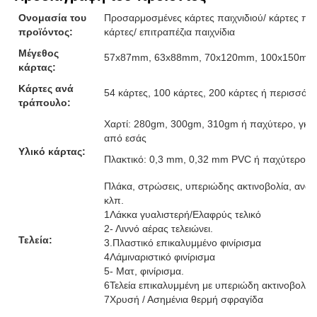
Ονομασία του
Προσαρμοσμένες κάρτες παιχνιδιού/ κάρτες παιχ
προϊόντος:
κάρτες/ επιτραπέζια παιχνίδια
Μέγεθος
57x87mm, 63x88mm, 70x120mm, 100x150mm ή
κάρτας:
Κάρτες ανά
54 κάρτες, 100 κάρτες, 200 κάρτες ή περισσότε
τράπουλο:
Χαρτί: 280gm, 300gm, 310gm ή παχύτερο, γκρι
από εσάς
Υλικό κάρτας:
Πλακτικό: 0,3 mm, 0,32 mm PVC ή παχύτερο
Πλάκα, στρώσεις, υπεριώδης ακτινοβολία, ανάγ
κλπ.
1Λάκκα γυαλιστερή/Ελαφρύς τελικό
2- Λιννό αέρας τελειώνει.
Τελεία:
3.Πλαστικό επικαλυμμένο φινίρισμα
4Λάμιναριστικό φινίρισμα
5- Ματ, φινίρισμα.
6Τελεία επικαλυμμένη με υπεριώδη ακτινοβολία
7Χρυσή / Ασημένια θερμή σφραγίδα