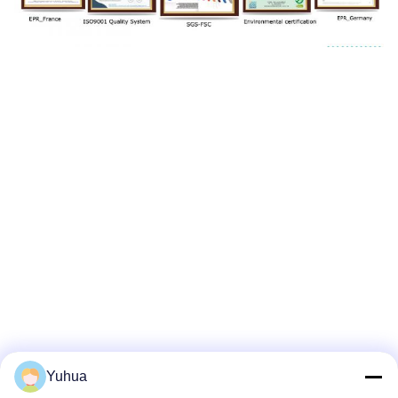
Yuhua