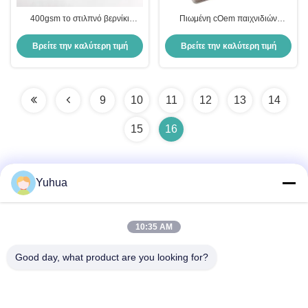
400gsm το στιλπνό βερνίκι
Πιωμένη cOem παιχνιδιών
καρτών παιχνιδιού εγγράφου
εκτυπώσιμη παίζοντας εκτύπωση
τελειώνει για το τυχερό παιχνίδι
χρώματος καρτών πλήρης
Βρείτε την καλύτερη τιμή
Βρείτε την καλύτερη τιμή
γραφικής παράστασης
9
10
11
12
13
14
15
16
Yuhua
Γρήγορη επικοινωνία
10:35 AM
Διεύθυνση
Good day, what product are you looking for?
No.139, ειρηνική βιομηχανική ζώνη, Xintang, Zengcheng,
Guangzhou 511340, Κίνα
Τηλεφώνημα