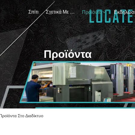
Σπίτι
Σχετικά Με Εμάς
Προϊόντα
Προϊόντα
ϊόντα Στο Διαδίκτυο