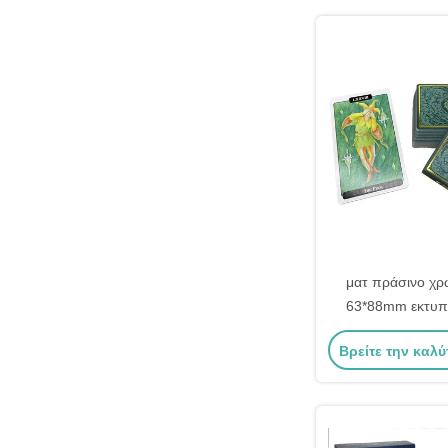
ματ πράσινο χ
63*88mm εκτυπ
γύρω από τ
Βρείτε την καλύ