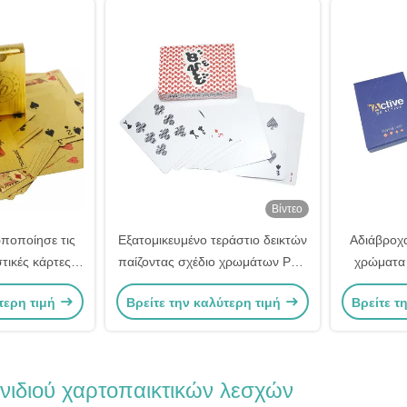
Βίντεο
ποποίησε τις
Εξατομικευμένο τεράστιο δεικτών
Αδιάβροχα
τικές κάρτες
παίζοντας σχέδιο χρωμάτων PSD
χρώματα
ιχνιδιού
καρτών πλήρες
τερη τιμή
Βρείτε την καλύτερη τιμή
Βρείτε τ
νιδιού χαρτοπαικτικών λεσχών