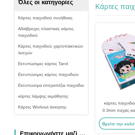
Όλες οι κατηγορίες
Κάρτες παιχ
Κάρτες παιχνιδιού συνήθειας
Αδιάβροχες πλαστικές κάρτες
παιχνιδιού
Κάρτες παιχνιδιού χαρτοπαικτικών
λεσχών
Εκτυπώσιμες κάρτες Tarot
Εκτυπώσιμες κάρτες παιχνιδιών
Εκτυπώσιμα επιτραπέζια παιχνίδια
κάρτες λάμψης εκμάθησης
κάρτες παιχνιδι
Κάρτες Workout άσκησης
0.3mm παχιές καμ
αδιάβροχη κάρτα
Βρείτε την καλύ
Anim
Επικοινωνήστε μαζί μας