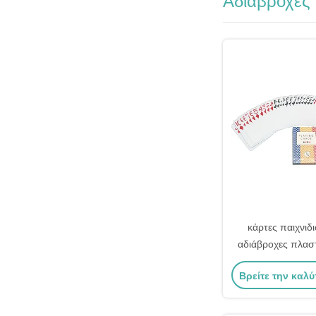
Αδιάβροχες 
κάρτες παιχνιδ
αδιάβροχες πλαστ
εκτύπωση χρώματ
Βρείτε την καλύ
CMYK καρτώ