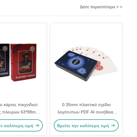
Δείτε περισσότερα > >
ύο κάρτες παιχνιδιού
0.35mm πλαστικό σχέδιο
ς πλευρών 63*88mm
λογότυπων PDF AI συνήθειας
0% αδιάβροχα
καρτών γεφυρών παίζοντας
ην καλύτερη τιμή
Βρείτε την καλύτερη τιμή