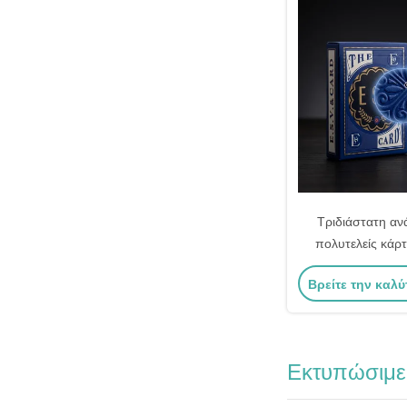
Τριδιάστατη α
πολυτελείς κάρτ
υψηλής ποιότητα
Βρείτε την καλύ
εμπειρία για 
Εκτυπώσιμες