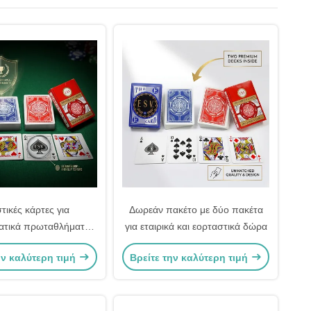
τικές κάρτες για
Δωρεάν πακέτο με δύο πακέτα
ατικά πρωταθλήματα
για εταιρικά και εορταστικά δώρα
πόκερ
ην καλύτερη τιμή
Βρείτε την καλύτερη τιμή