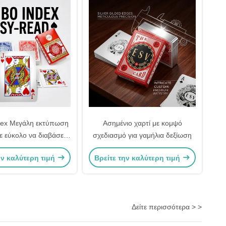
dex Μεγάλη εκτύπωση
Ασημένιο χαρτί με κομψό
με εύκολο να διαβάσετε
σχεδιασμό για γαμήλια δεξίωση
για ηλικιωμένους και
ην καλύτερη τιμή
Βρείτε την καλύτερη τιμή
τούντες στην όραση
Δείτε περισσότερα > >