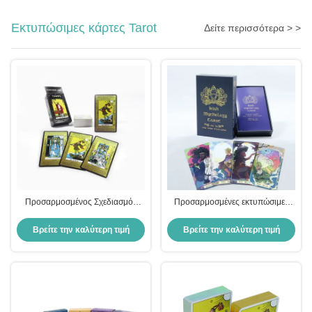
Εκτυπώσιμες κάρτες Tarot
Δείτε περισσότερα > >
Προσαρμοσμένος Σχεδιασμός
Προσαρμοσμένες εκτυπώσιμες
310gsm Μαύρου Πυρήνα
κάρτες Ταρό με οδηγό - 310gm
Χαρτιού Κάρτες Ταρώ με Δωρεάν
μαύρο κεντρικό χαρτί &
Βρείτε την καλύτερη τιμή
Βρείτε την καλύτερη τιμή
Δείγμα για Εξατομικευμένη
προσαρμοσμένο μέγεθος
Τράπουλα Μαντείας