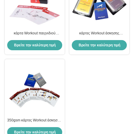
κάρτα Workout παιχνιδιού
κάρτες Workout άσκησης
87x126mm
57x87mm, Bodyweight cOem
κάρτες άσκησης
Βρείτε την καλύτερη τιμή
Βρείτε την καλύτερη τιμή
350gsm κάρτες Workout άσκησης,
που λουστράρουν την κάρτα
φυσικής ικανότητας
Βρείτε την καλύτερη τιμή