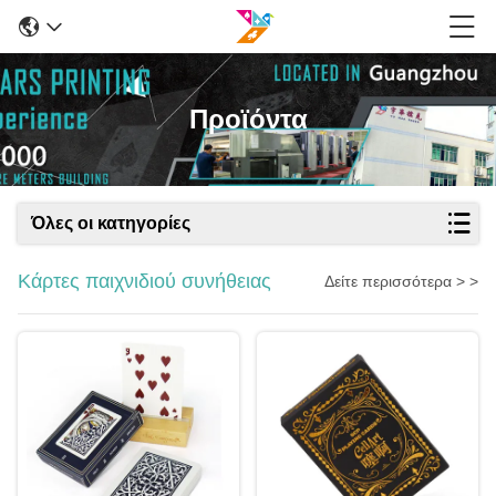
Προϊόντα
Όλες οι κατηγορίες
Κάρτες παιχνιδιού συνήθειας
Δείτε περισσότερα > >