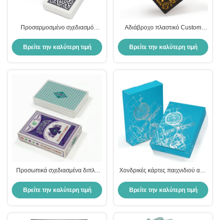
Προσαρμοσμένο σχεδιασμό
Αδιάβροχο πλαστικό Custom
57x87mm μεγέθους Παιχνίδια
Προσωπικό λογότυπο κάρτες
κάρτες με 280gm χαρτί για πόκερ
παιχνιδιού σε 57x87mm Μέγεθος
Βρείτε την καλύτερη τιμή
Βρείτε την καλύτερη τιμή
και παιχνίδια νύχτες
για γάμους και παιχνίδια
Προσωπικά σχεδιασμένα διπλό
Χονδρικές κάρτες παιχνιδιού από
κατάστρωμα φιλικά προς το
πλαστικό φιλικό προς το
περιβάλλον διαφημιστικά χαρτιά
περιβάλλον με ειδικό σχεδιασμό
Βρείτε την καλύτερη τιμή
Βρείτε την καλύτερη τιμή
για καζίνο και διαφήμιση
για παιχνίδια και προωθητικές
ενέργειες